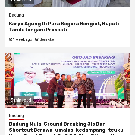
Badung
Karya Agung Di Pura Segara Bengiat, Bupati
Tandatangani Prasasti
1 week ago
deni oke
3 min read
Badung
Badung Mulai Ground Breaking Jls Dan
Shortcut Berawa–umalas–kedampang–teuku