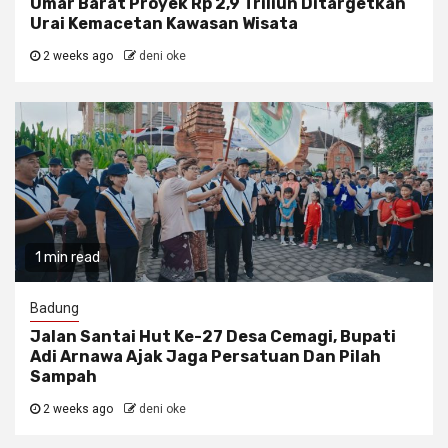
Umar Barat Proyek Rp 2,9 Triliun Ditargetkan
Urai Kemacetan Kawasan Wisata
2 weeks ago
deni oke
1 min read
Badung
Jalan Santai Hut Ke-27 Desa Cemagi, Bupati
Adi Arnawa Ajak Jaga Persatuan Dan Pilah
Sampah
2 weeks ago
deni oke