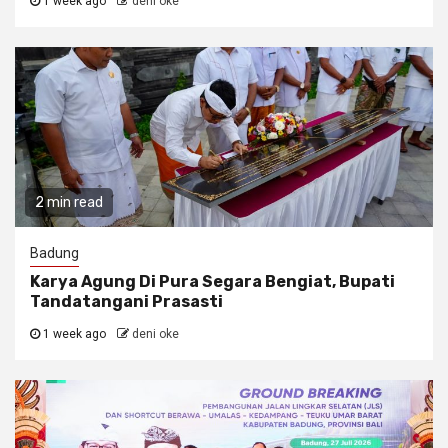
1 week ago
deni oke
2 min read
Badung
Karya Agung Di Pura Segara Bengiat, Bupati
Tandatangani Prasasti
1 week ago
deni oke