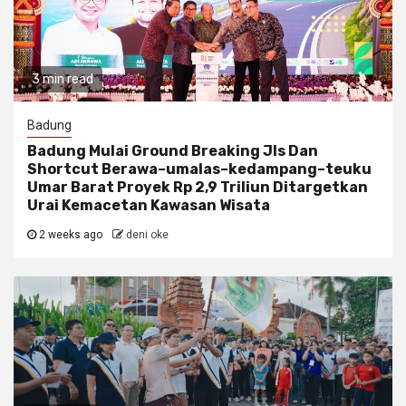
3 min read
Badung
Badung Mulai Ground Breaking Jls Dan
Shortcut Berawa–umalas–kedampang–teuku
Umar Barat Proyek Rp 2,9 Triliun Ditargetkan
Urai Kemacetan Kawasan Wisata
2 weeks ago
deni oke