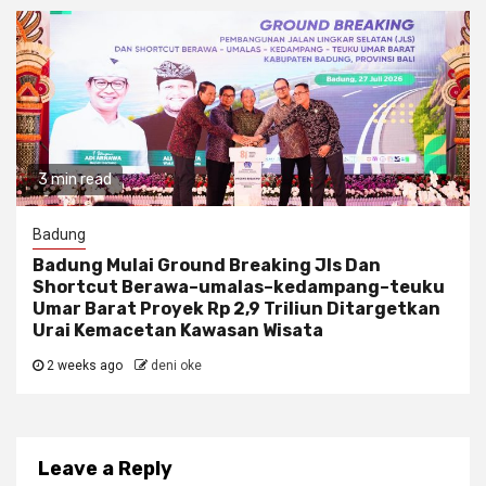
3 min read
Badung
Badung Mulai Ground Breaking Jls Dan
Shortcut Berawa–umalas–kedampang–teuku
Umar Barat Proyek Rp 2,9 Triliun Ditargetkan
Urai Kemacetan Kawasan Wisata
2 weeks ago
deni oke
Leave a Reply