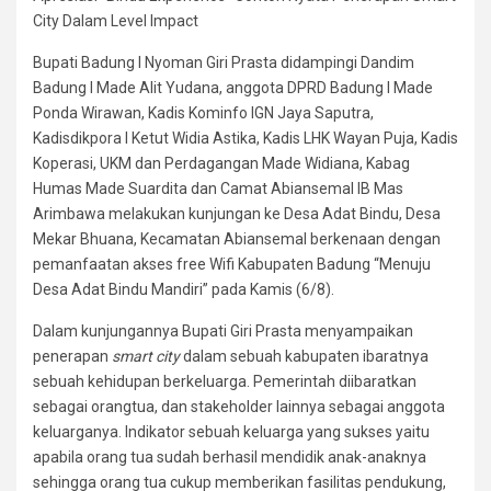
City Dalam Level Impact
Bupati Badung I Nyoman Giri Prasta didampingi Dandim
Badung I Made Alit Yudana, anggota DPRD Badung I Made
Ponda Wirawan, Kadis Kominfo IGN Jaya Saputra,
Kadisdikpora I Ketut Widia Astika, Kadis LHK Wayan Puja, Kadis
Koperasi, UKM dan Perdagangan Made Widiana, Kabag
Humas Made Suardita dan Camat Abiansemal IB Mas
Arimbawa melakukan kunjungan ke Desa Adat Bindu, Desa
Mekar Bhuana, Kecamatan Abiansemal berkenaan dengan
pemanfaatan akses free Wifi Kabupaten Badung “Menuju
Desa Adat Bindu Mandiri” pada Kamis (6/8).
Dalam kunjungannya Bupati Giri Prasta menyampaikan
penerapan
smart city
dalam sebuah kabupaten ibaratnya
sebuah kehidupan berkeluarga. Pemerintah diibaratkan
sebagai orangtua, dan stakeholder lainnya sebagai anggota
keluarganya. Indikator sebuah keluarga yang sukses yaitu
apabila orang tua sudah berhasil mendidik anak-anaknya
sehingga orang tua cukup memberikan fasilitas pendukung,