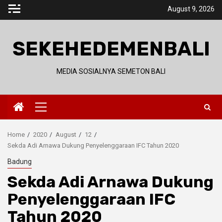
Skip
August 9, 2026
to
content
SEKEHEDEMENBALI
MEDIA SOSIALNYA SEMETON BALI
Primary
Menu
Home
2020
August
12
Sekda Adi Arnawa Dukung Penyelenggaraan IFC Tahun 2020
Badung
Sekda Adi Arnawa Dukung
Penyelenggaraan IFC
Tahun 2020