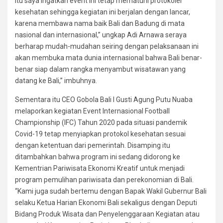
itu saya ingatkan event ini tetap mematuhi protokoler
kesehatan sehingga kegiatan ini berjalan dengan lancar,
karena membawa nama baik Bali dan Badung di mata
nasional dan internasional,” ungkap Adi Arnawa seraya
berharap mudah-mudahan seiring dengan pelaksanaan ini
akan membuka mata dunia internasional bahwa Bali benar-
benar siap dalam rangka menyambut wisatawan yang
datang ke Bali,” imbuhnya.
Sementara itu CEO Gobola Bali I Gusti Agung Putu Nuaba
melaporkan kegiatan Event Internasional Football
Championship (IFC) Tahun 2020 pada situasi pandemik
Covid-19 tetap menyiapkan protokol kesehatan sesuai
dengan ketentuan dari pemerintah. Disamping itu
ditambahkan bahwa program ini sedang didorong ke
Kementrian Pariwisata Ekonomi Kreatif untuk menjadi
program pemulihan pariwisata dan perekonomian di Bali.
“Kami juga sudah bertemu dengan Bapak Wakil Gubernur Bali
selaku Ketua Harian Ekonomi Bali sekaligus dengan Deputi
Bidang Produk Wisata dan Penyelenggaraan Kegiatan atau