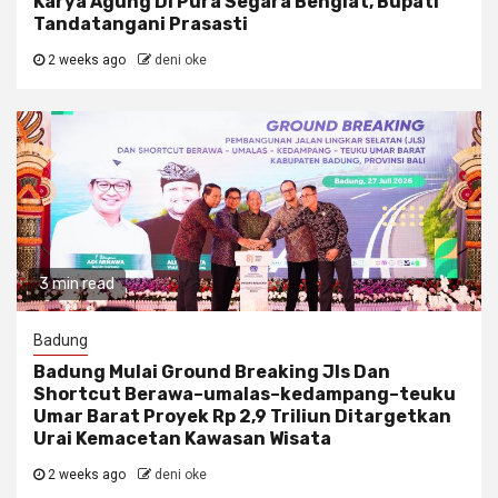
Karya Agung Di Pura Segara Bengiat, Bupati
Tandatangani Prasasti
2 weeks ago
deni oke
3 min read
Badung
Badung Mulai Ground Breaking Jls Dan
Shortcut Berawa–umalas–kedampang–teuku
Umar Barat Proyek Rp 2,9 Triliun Ditargetkan
Urai Kemacetan Kawasan Wisata
2 weeks ago
deni oke