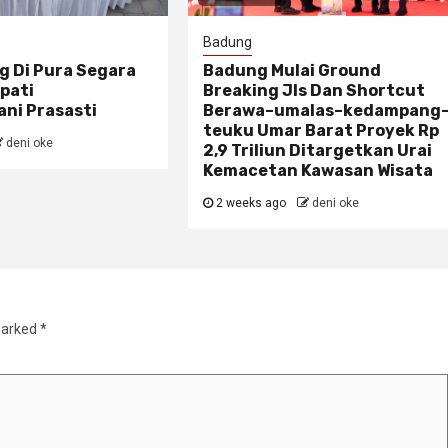
Badung
g Di Pura Segara
Badung Mulai Ground
pati
Breaking Jls Dan Shortcut
ni Prasasti
Berawa–umalas–kedampang
teuku Umar Barat Proyek Rp
deni oke
2,9 Triliun Ditargetkan Urai
Kemacetan Kawasan Wisata
2 weeks ago
deni oke
marked
*