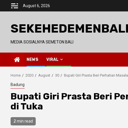
Skip
August 6, 2026
to
content
SEKEHEDEMENBAL
MEDIA SOSIALNYA SEMETON BALI
NEWS
VIRAL
Home
2020
August
30
Bupati Giri Prasta Beri Perhatian Masa
Badung
Bupati Giri Prasta Beri 
di Tuka
2 min read