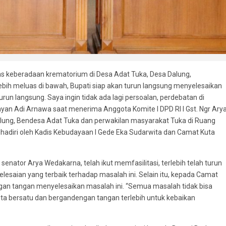
as keberadaan krematorium di Desa Adat Tuka, Desa Dalung,
ebih meluas di bawah, Bupati siap akan turun langsung menyelesaikan
run langsung. Saya ingin tidak ada lagi persoalan, perdebatan di
ayan Adi Arnawa saat menerima Anggota Komite I DPD RI I Gst. Ngr Ary
ung, Bendesa Adat Tuka dan perwakilan masyarakat Tuka di Ruang
ihadiri oleh Kadis Kebudayaan I Gede Eka Sudarwita dan Camat Kuta
senator Arya Wedakarna, telah ikut memfasilitasi, terlebih telah turun
lesaian yang terbaik terhadap masalah ini. Selain itu, kepada Camat
ngan tangan menyelesaikan masalah ini. “Semua masalah tidak bisa
kita bersatu dan bergandengan tangan terlebih untuk kebaikan