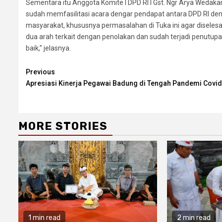
Sementara itu Anggota Komite I DPD RI I Gst. Ngr Arya Wedak
sudah memfasilitasi acara dengar pendapat antara DPD RI de
masyarakat, khususnya permasalahan di Tuka ini agar diseles
dua arah terkait dengan penolakan dan sudah terjadi penutup
baik,” jelasnya.
Continue
Previous
Apresiasi Kinerja Pegawai Badung di Tengah Pandemi Covi
Reading
MORE STORIES
1 min read
2 min read