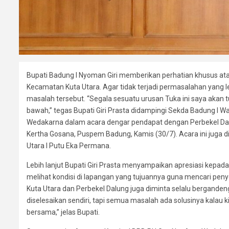
Bupati Badung I Nyoman Giri memberikan perhatian khusus at
Kecamatan Kuta Utara. Agar tidak terjadi permasalahan yang l
masalah tersebut. “Segala sesuatu urusan Tuka ini saya akan tu
bawah,” tegas Bupati Giri Prasta didampingi Sekda Badung I W
Wedakarna dalam acara dengar pendapat dengan Perbekel Dal
Kertha Gosana, Puspem Badung, Kamis (30/7). Acara ini juga d
Utara I Putu Eka Permana.
Lebih lanjut Bupati Giri Prasta menyampaikan apresiasi kepada 
melihat kondisi di lapangan yang tujuannya guna mencari penye
Kuta Utara dan Perbekel Dalung juga diminta selalu bergande
diselesaikan sendiri, tapi semua masalah ada solusinya kalau 
bersama,” jelas Bupati.