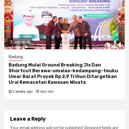
3 min read
Badung
Badung Mulai Ground Breaking Jls Dan
Shortcut Berawa–umalas–kedampang–teuku
Umar Barat Proyek Rp 2,9 Triliun Ditargetkan
Urai Kemacetan Kawasan Wisata
2 weeks ago
deni oke
Leave a Reply
Your email address will not be published.
Required fields are