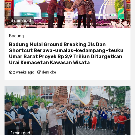
3 min read
Badung
Badung Mulai Ground Breaking Jls Dan
Shortcut Berawa–umalas–kedampang–teuku
Umar Barat Proyek Rp 2,9 Triliun Ditargetkan
Urai Kemacetan Kawasan Wisata
2 weeks ago
deni oke
1 min read