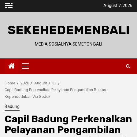
Skip
August 7, 2026
to
content
SEKEHEDEMENBALI
MEDIA SOSIALNYA SEMETON BALI
Primary
Menu
Home
2020
August
31
Capil Badung Perkenalkan Pelayanan Pengambilan Berkas
Kependudukan Via GoJek
Badung
Capil Badung Perkenalkan
Pelayanan Pengambilan