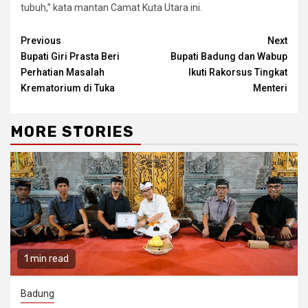
tubuh,” kata mantan Camat Kuta Utara ini.
Continue
Previous
Next
Bupati Giri Prasta Beri
Bupati Badung dan Wabup
Reading
Perhatian Masalah
Ikuti Rakorsus Tingkat
Krematorium di Tuka
Menteri
MORE STORIES
1 min read
Badung