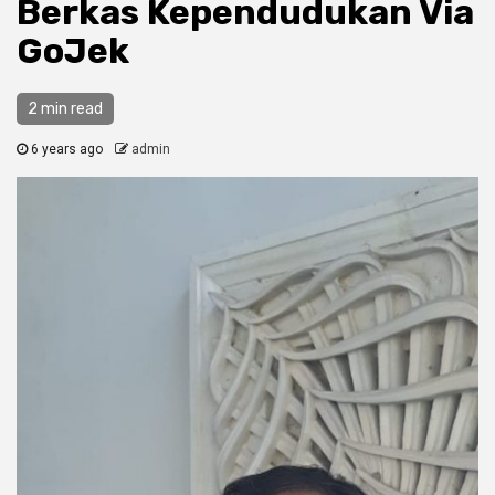
Berkas Kependudukan Via
GoJek
2 min read
6 years ago
admin