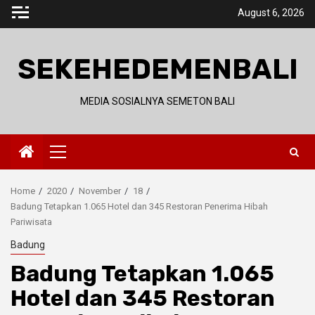
Skip
August 6, 2026
to
content
SEKEHEDEMENBALI
MEDIA SOSIALNYA SEMETON BALI
Primary
Menu
Home
2020
November
18
Badung Tetapkan 1.065 Hotel dan 345 Restoran Penerima Hibah
Pariwisata
Badung
Badung Tetapkan 1.065
Hotel dan 345 Restoran