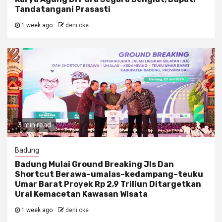
Tandatangani Prasasti
1 week ago
deni oke
3 min read
Badung
Badung Mulai Ground Breaking Jls Dan
Shortcut Berawa–umalas–kedampang–teuku
Umar Barat Proyek Rp 2,9 Triliun Ditargetkan
Urai Kemacetan Kawasan Wisata
1 week ago
deni oke