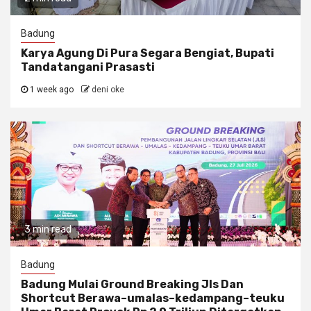
Badung
Karya Agung Di Pura Segara Bengiat, Bupati
Tandatangani Prasasti
1 week ago
deni oke
3 min read
Badung
Badung Mulai Ground Breaking Jls Dan
Shortcut Berawa–umalas–kedampang–teuku