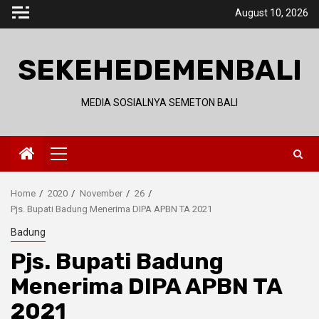
Skip
August 10, 2026
to
content
SEKEHEDEMENBALI
MEDIA SOSIALNYA SEMETON BALI
Primary
Menu
Home
2020
November
26
Pjs. Bupati Badung Menerima DIPA APBN TA 2021
Badung
Pjs. Bupati Badung
Menerima DIPA APBN TA
2021