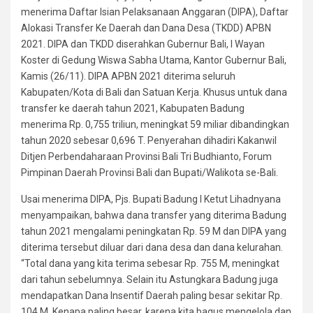
menerima Daftar Isian Pelaksanaan Anggaran (DIPA), Daftar
Alokasi Transfer Ke Daerah dan Dana Desa (TKDD) APBN
2021. DIPA dan TKDD diserahkan Gubernur Bali, I Wayan
Koster di Gedung Wiswa Sabha Utama, Kantor Gubernur Bali,
Kamis (26/11). DIPA APBN 2021 diterima seluruh
Kabupaten/Kota di Bali dan Satuan Kerja. Khusus untuk dana
transfer ke daerah tahun 2021, Kabupaten Badung
menerima Rp. 0,755 triliun, meningkat 59 miliar dibandingkan
tahun 2020 sebesar 0,696 T. Penyerahan dihadiri Kakanwil
Ditjen Perbendaharaan Provinsi Bali Tri Budhianto, Forum
Pimpinan Daerah Provinsi Bali dan Bupati/Walikota se-Bali.
Usai menerima DIPA, Pjs. Bupati Badung I Ketut Lihadnyana
menyampaikan, bahwa dana transfer yang diterima Badung
tahun 2021 mengalami peningkatan Rp. 59 M dan DIPA yang
diterima tersebut diluar dari dana desa dan dana kelurahan.
“Total dana yang kita terima sebesar Rp. 755 M, meningkat
dari tahun sebelumnya. Selain itu Astungkara Badung juga
mendapatkan Dana Insentif Daerah paling besar sekitar Rp.
104 M. Kenapa paling besar, karena kita bagus mengelola dan