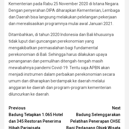
Kementerian pada Rabu 25 November 2020 di Istana Negara.
Dengan penyerahan DIPA diharapkan Kementerian, Lembaga
dan Daerah bisa langsung melakukan pelelangan pekerjaan
dan merealisasikan programnya mulai awal Januari 2021.
Ditambahkan, di tahun 2020 Indonesia dan Bali khususnya
tidak luput dari guncangan perekonomian yang
mengakibatkan permasalahan bagi fundamental
perekonomian di Bali. Sehingga harus dilakukan upaya
penanganan dan pemulihan ditengah-tengah masih
mewabahnya pandemi Covid-19. Tentu saja APBN akan
menjadi instrumen dalam perbaikan perekonomian secara
umum dan diharapkan berdampak ke daerah melalui
anggaran ke daerah dan program-program kementerian
diluncurkan ke daerah.
Continue
Previous
Next
Badung Tetapkan 1.065 Hotel
Badung Selenggarakan
Reading
dan 345 Restoran Penerima
Pelatihan Penerapan CHSE
Hibah Pariwisata
Bagi Pedagang Objek Wisata