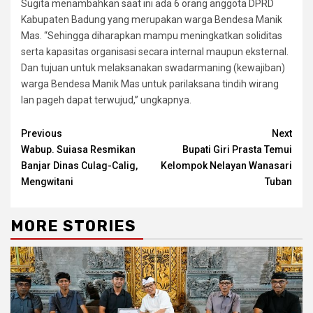
Sugita menambahkan saat ini ada 6 orang anggota DPRD
Kabupaten Badung yang merupakan warga Bendesa Manik
Mas. “Sehingga diharapkan mampu meningkatkan soliditas
serta kapasitas organisasi secara internal maupun eksternal.
Dan tujuan untuk melaksanakan swadarmaning (kewajiban)
warga Bendesa Manik Mas untuk parilaksana tindih wirang
lan pageh dapat terwujud,” ungkapnya.
Continue
Previous
Next
Wabup. Suiasa Resmikan
Bupati Giri Prasta Temui
Reading
Banjar Dinas Culag-Calig,
Kelompok Nelayan Wanasari
Mengwitani
Tuban
MORE STORIES