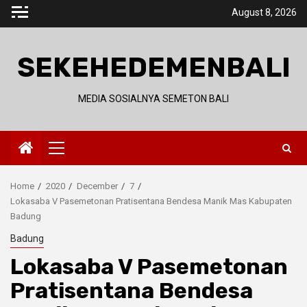
Skip
August 8, 2026
to
content
SEKEHEDEMENBALI
MEDIA SOSIALNYA SEMETON BALI
Primary
Menu
Home
2020
December
7
Lokasaba V Pasemetonan Pratisentana Bendesa Manik Mas Kabupaten
Badung
Badung
Lokasaba V Pasemetonan
Pratisentana Bendesa