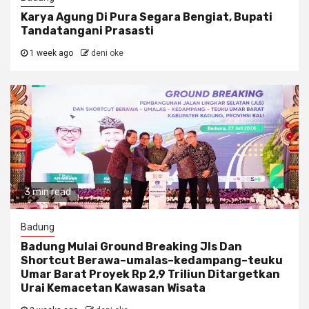
Karya Agung Di Pura Segara Bengiat, Bupati
Tandatangani Prasasti
1 week ago
deni oke
3 min read
Badung
Badung Mulai Ground Breaking Jls Dan
Shortcut Berawa–umalas–kedampang–teuku
Umar Barat Proyek Rp 2,9 Triliun Ditargetkan
Urai Kemacetan Kawasan Wisata