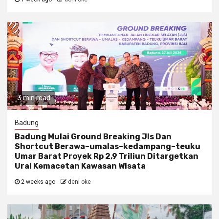
3 min read
Badung
Badung Mulai Ground Breaking Jls Dan
Shortcut Berawa–umalas–kedampang–teuku
Umar Barat Proyek Rp 2,9 Triliun Ditargetkan
Urai Kemacetan Kawasan Wisata
2 weeks ago
deni oke