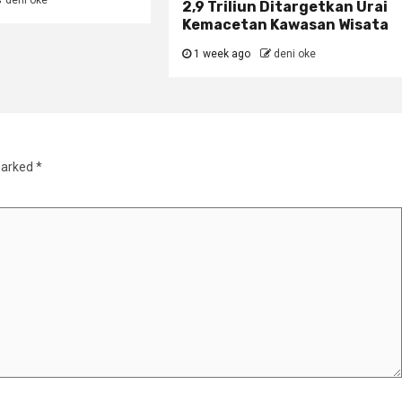
deni oke
2,9 Triliun Ditargetkan Urai
Kemacetan Kawasan Wisata
1 week ago
deni oke
marked
*