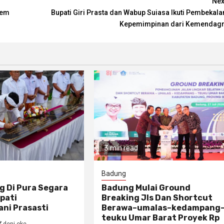
Nex
pem
Bupati Giri Prasta dan Wabup Suiasa Ikuti Pembekala
Kepemimpinan dari Kemendagr
3 min read
Badung
g Di Pura Segara
Badung Mulai Ground
pati
Breaking Jls Dan Shortcut
ni Prasasti
Berawa–umalas–kedampang
teuku Umar Barat Proyek Rp