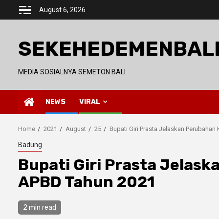
Skip
August 6, 2026
to
content
SEKEHEDEMENBAL
MEDIA SOSIALNYA SEMETON BALI
NEWS
VIRAL
Home
2021
August
25
Bupati Giri Prasta Jelaskan Perubaha
Badung
Bupati Giri Prasta Jelas
APBD Tahun 2021
2 min read