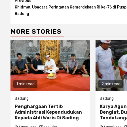
Continue
Previous
Khidmat, Upacara Peringatan Kemerdekaan RI ke-76 di Pus
Reading
Badung
MORE STORIES
1 min read
2 min read
Badung
Badung
Penghargaan Tertib
Karya Agun
Administrasi Kependudukan
Bengiat, Bu
Kepada Ahli Waris Di Sading
Tandatanga