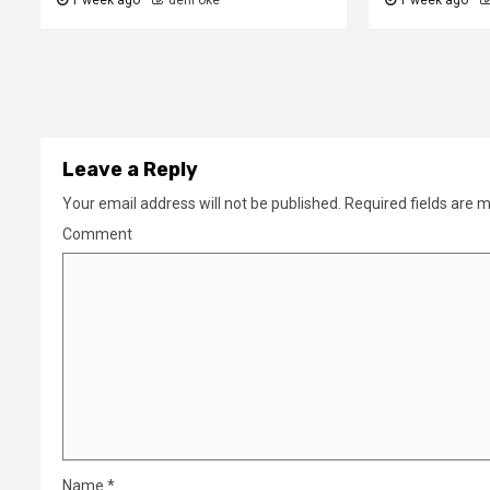
1 week ago
deni oke
1 week ago
Leave a Reply
Your email address will not be published.
Required fields are 
Comment
Name
*