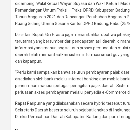
didampingi Wakil Ketua I Wayan Suyasa dan Wakil Ketua II M
Pemandangan Umum Fraksi – Fraksi DPRD Kabupaten Badun
Tahun Anggaran 2021 dan Rancangan Perubahan Anggaran Pe
Ruang Sidang Utama Gosana Kantor DPRD Badung, Rabu (25/8
Disisi lain Bupati Giri Prasta juga menambahkan, bahwa piha
terutama yang bersumber dari pendapatan asli daerah, dimana 
informasi yang menunjang seluruh proses pemungutan mulai d
daerah telah memanfaatkan sistem informasi smart gov yang 
dan kapanpun.
“Perlu kami sampaikan bahwa seluruh pembayaran pajak daerah
disediakan oleh bank melalui internet banking dan mobile ban
penerimaan maupun petugas penagihan pajak daerah. Sistem
perluasan akses pembayaran melalui penyedia e-Commerce dan
Rapat Paripurna yang dilaksanakan secara hybrid tersebut tur
Sekretaris Daerah beserta seluruh pejabat lengkap di lingkun
Direksi Perusahaan Daerah Kabupaten Badung dan para Tenag