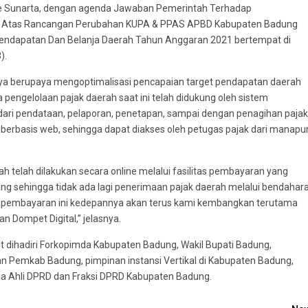
ade Sunarta, dengan agenda Jawaban Pemerintah Terhadap
g Atas Rancangan Perubahan KUPA & PPAS APBD Kabupaten Badung
ndapatan Dan Belanja Daerah Tahun Anggaran 2021 bertempat di
).
knya berupaya mengoptimalisasi pencapaian target pendapatan daerah
pengelolaan pajak daerah saat ini telah didukung oleh sistem
ari pendataan, pelaporan, penetapan, sampai dengan penagihan pajak
berbasis web, sehingga dapat diakses oleh petugas pajak dari manapu
 telah dilakukan secara online melalui fasilitas pembayaran yang
king sehingga tidak ada lagi penerimaan pajak daerah melalui bendahar
 pembayaran ini kedepannya akan terus kami kembangkan terutama
 Dompet Digital,” jelasnya.
ut dihadiri Forkopimda Kabupaten Badung, Wakil Bupati Badung,
gan Pemkab Badung, pimpinan instansi Vertikal di Kabupaten Badung,
a Ahli DPRD dan Fraksi DPRD Kabupaten Badung.