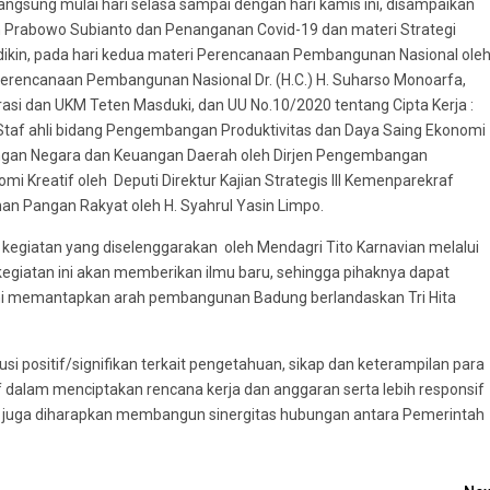
ngsung mulai hari selasa sampai dengan hari kamis ini, disampaikan
 Prabowo Subianto dan Penanganan Covid-19 dan materi Strategi
ikin, pada hari kedua materi Perencanaan Pembangunan Nasional ole
rencanaan Pembangunan Nasional Dr. (H.C.) H. Suharso Monoarfa,
i dan UKM Teten Masduki, dan UU No.10/2020 tentang Cipta Kerja :
 Staf ahli bidang Pengembangan Produktivitas dan Daya Saing Ekonomi
euangan Negara dan Keuangan Daerah oleh Dirjen Pengembangan
i Kreatif oleh Deputi Direktur Kajian Strategis III Kemenparekraf
an Pangan Rakyat oleh H. Syahrul Yasin Limpo.
 kegiatan yang diselenggarakan oleh Mendagri Tito Karnavian melalui
giatan ini akan memberikan ilmu baru, sehingga pihaknya dapat
akni memantapkan arah pembangunan Badung berlandaskan Tri Hita
si positif/signifikan terkait pengetahuan, sikap dan keterampilan para
tif dalam menciptakan rencana kerja dan anggaran serta lebih responsif
ta juga diharapkan membangun sinergitas hubungan antara Pemerintah