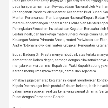
Pada kesempatan tatap maya ke-2 peserta tersebut yang berla
pada hari pertama materi Kewaspadaan Nasional oleh Menhan
Penanganan Pandemi oleh Menteri Kesehatan Budi Gunadi Sad
Menteri Perencanaan Pembangunan Nasional/Kepala Badan Pe
materi Pengembangan Koperasi dan UMKM oleh Menteri Koperas
Peningkatan Ekosistem Investasi dan Kegiatan Berusaha oleh
Lestari Indah, dan hari ketiga materi Sinergi Pengelolaan K
Keuangan Astera Primanto Bhakti, materi Pariwisata dan Ekonom
Andre Notohamijoyo, dan materi Kebijakan Penguatan Ketahan
Bupati Badung Giri Prasta menyambut baik atas terlaksananya
Kementerian Dalam Negeri, semoga dengan dilaksanakannya ke
menjalankan visi dan misi Bupati dan Wakil Bupati Badung y
Karana menuju masyarakat maju, damai dan sejahtera.
Pihaknya juga berharap kegiatan ini dapat memberikan kontribu
Kepala Daerah agar lebih produktif dalam bekerja, lebih inova
dalam menyesuaikan realitas kerja yang sangat dinamis. Ser
Pusat dengan Pemerintah Daerah.