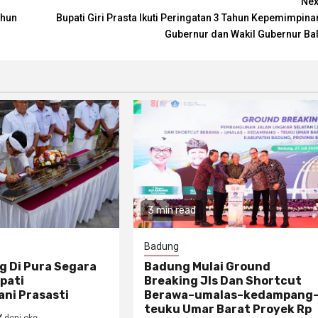
Nex
ahun
Bupati Giri Prasta Ikuti Peringatan 3 Tahun Kepemimpina
Gubernur dan Wakil Gubernur Bal
3 min read
Badung
g Di Pura Segara
Badung Mulai Ground
pati
Breaking Jls Dan Shortcut
ni Prasasti
Berawa–umalas–kedampang
teuku Umar Barat Proyek Rp