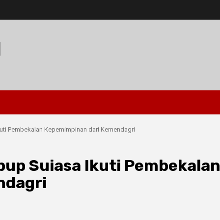
I
Ikuti Pembekalan Kepemimpinan dari Kemendagri
abup Suiasa Ikuti Pembekala
ndagri