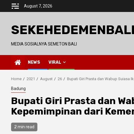
Skip
August 7, 2026
to
content
SEKEHEDEMENBAL
MEDIA SOSIALNYA SEMETON BALI
NEWS
VIRAL
Home
2021
August
26
Bupati Giri Prasta dan Wabup Suiasa 
Badung
Bupati Giri Prasta dan W
Kepemimpinan dari Keme
2 min read