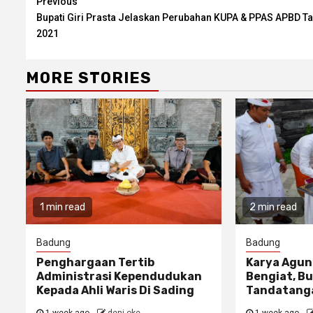
Continue
Previous
Bupati Giri Prasta Jelaskan Perubahan KUPA & PPAS APBD T
Reading
2021
MORE STORIES
1 min read
2 min read
Badung
Badung
Penghargaan Tertib
Karya Agun
Administrasi Kependudukan
Bengiat, Bu
Kepada Ahli Waris Di Sading
Tandatanga