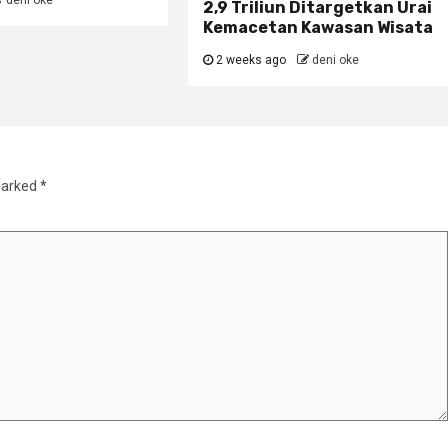
deni oke
2,9 Triliun Ditargetkan Urai
Kemacetan Kawasan Wisata
2 weeks ago
deni oke
marked
*