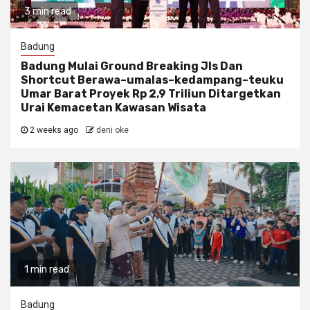
3 min read
Badung
Badung Mulai Ground Breaking Jls Dan
Shortcut Berawa–umalas–kedampang–teuku
Umar Barat Proyek Rp 2,9 Triliun Ditargetkan
Urai Kemacetan Kawasan Wisata
2 weeks ago
deni oke
1 min read
Badung