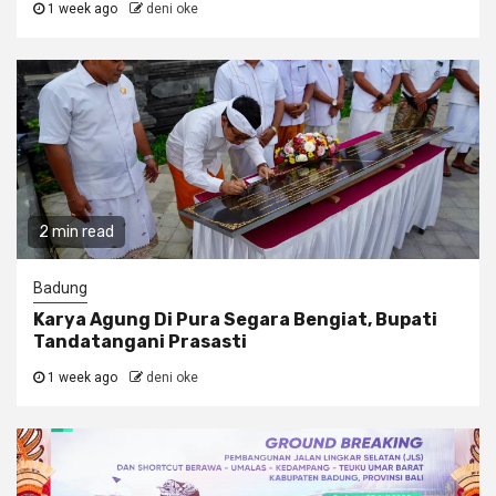
1 week ago
deni oke
2 min read
Badung
Karya Agung Di Pura Segara Bengiat, Bupati
Tandatangani Prasasti
1 week ago
deni oke