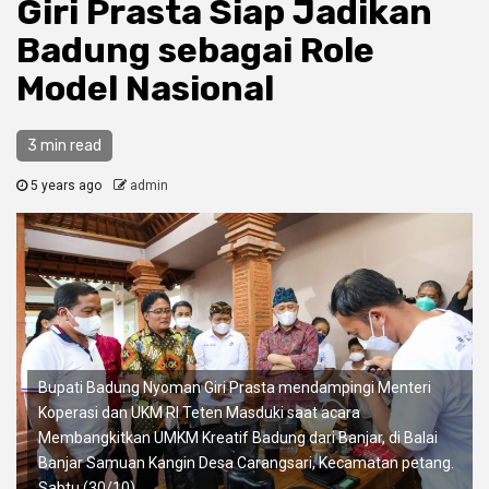
Giri Prasta Siap Jadikan
Badung sebagai Role
Model Nasional
3 min read
5 years ago
admin
Bupati Badung Nyoman Giri Prasta mendampingi Menteri
Koperasi dan UKM RI Teten Masduki saat acara
Membangkitkan UMKM Kreatif Badung dari Banjar, di Balai
Banjar Samuan Kangin Desa Carangsari, Kecamatan petang.
Sabtu (30/10).