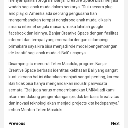
menyampaikan program Banjar Creative Space bisa menjadi
wadah bagi anak muda dalam berkarya. “Dulu secara plug
and play, di Amerika ada seorang pengusaha Iran
mengembangkan tempat nongkrong anak muda, dikasih
sarana internet segala macam, maka lahirlah google
facebook dan lainnya. Banjar Creative Space dengan fasilitas
internet dan tempat yang memadai dengan didampingi
primakara saya kira bisa menjadi role model pengembangan
ide kreatif bagi anak muda di Bali” ucapnya
Disamping itu menurut Teten Masduki, program Banjar
Creative Space berbasis identitas kekhasan Bali yang sangat
kuat. dimana hal ini dikatakan menjadi sangat penting, karena
Bali tidak bisa hanya mengandalkan industri pariwisata
semata. “Bali juga harus mengembangkan UMKM jadi kami
akan mendukung pengembangan produk berbasis kreativitas
dan inovasi teknologi akan menjadi projects kita kedepannya,”
imbuh Menteri Teten Masduki
Continue
Previous
Next