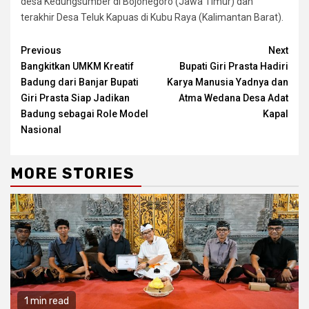
desa Kedungsumber di Bojonegoro (Jawa Timur) dan
terakhir Desa Teluk Kapuas di Kubu Raya (Kalimantan Barat).
Continue
Previous
Next
Bangkitkan UMKM Kreatif
Bupati Giri Prasta Hadiri
Reading
Badung dari Banjar Bupati
Karya Manusia Yadnya dan
Giri Prasta Siap Jadikan
Atma Wedana Desa Adat
Badung sebagai Role Model
Kapal
Nasional
MORE STORIES
1 min read