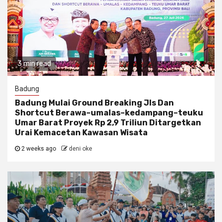
3 min read
Badung
Badung Mulai Ground Breaking Jls Dan
Shortcut Berawa–umalas–kedampang–teuku
Umar Barat Proyek Rp 2,9 Triliun Ditargetkan
Urai Kemacetan Kawasan Wisata
2 weeks ago
deni oke