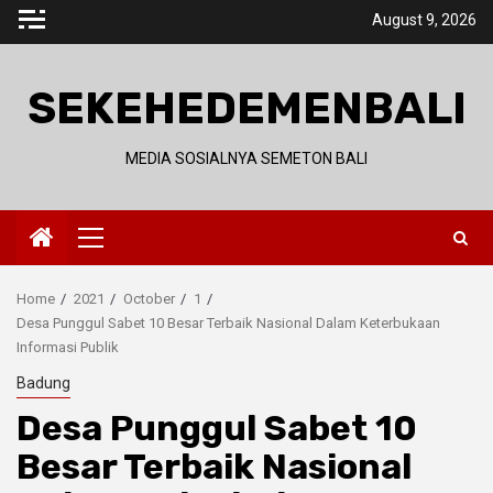
Skip
August 9, 2026
to
content
SEKEHEDEMENBALI
MEDIA SOSIALNYA SEMETON BALI
Primary
Menu
Home
2021
October
1
Desa Punggul Sabet 10 Besar Terbaik Nasional Dalam Keterbukaan
Informasi Publik
Badung
Desa Punggul Sabet 10
Besar Terbaik Nasional