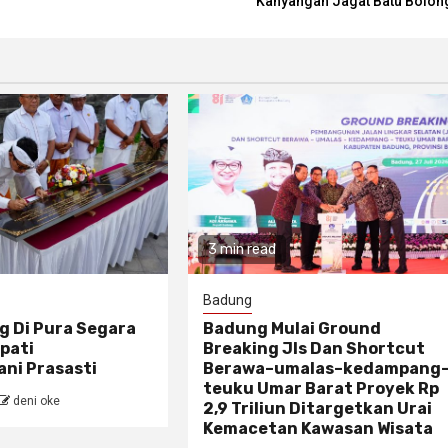
Kahyangan Jagat Batu Bolon
3 min read
Badung
g Di Pura Segara
Badung Mulai Ground
pati
Breaking Jls Dan Shortcut
ni Prasasti
Berawa–umalas–kedampang
teuku Umar Barat Proyek Rp
deni oke
2,9 Triliun Ditargetkan Urai
Kemacetan Kawasan Wisata