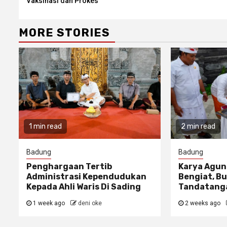
Vaksinasi dan Prokes
MORE STORIES
1 min read
2 min read
Badung
Badung
Penghargaan Tertib
Karya Agun
Administrasi Kependudukan
Bengiat, Bu
Kepada Ahli Waris Di Sading
Tandatanga
1 week ago
deni oke
2 weeks ago