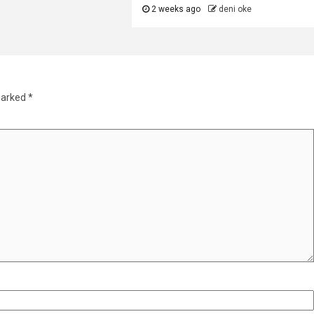
2 weeks ago
deni oke
marked
*