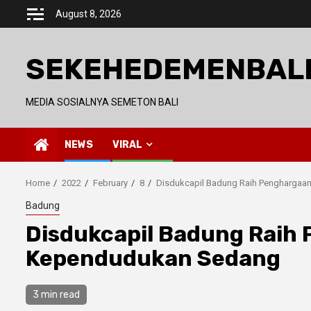
Skip
August 8, 2026
to
content
SEKEHEDEMENBAL
MEDIA SOSIALNYA SEMETON BALI
NEWS
VIRAL
Home
2022
February
8
Disdukcapil Badung Raih Penghargaa
Badung
Disdukcapil Badung Raih
Kependudukan Sedang
3 min read