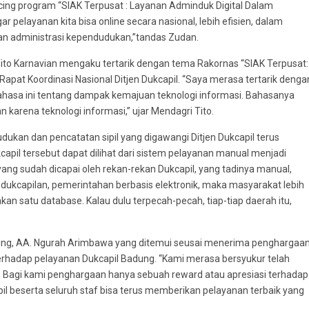
ng program “SIAK Terpusat : Layanan Adminduk Digital Dalam
r pelayanan kita bisa online secara nasional, lebih efisien, dalam
an administrasi kependudukan,”tandas Zudan.
to Karnavian mengaku tertarik dengan tema Rakornas “SIAK Terpusat:
at Koordinasi Nasional Ditjen Dukcapil. “Saya merasa tertarik denga
 bahasa ini tentang dampak kemajuan teknologi informasi. Bahasanya
karena teknologi informasi,” ujar Mendagri Tito.
ukan dan pencatatan sipil yang digawangi Ditjen Dukcapil terus
apil tersebut dapat dilihat dari sistem pelayanan manual menjadi
yang sudah dicapai oleh rekan-rekan Dukcapil, yang tadinya manual,
Kedukcapilan, pemerintahan berbasis elektronik, maka masyarakat lebih
an satu database. Kalau dulu terpecah-pecah, tiap-tiap daerah itu,
ung, AA. Ngurah Arimbawa yang ditemui seusai menerima penghargaa
hadap pelayanan Dukcapil Badung. “Kami merasa bersyukur telah
. Bagi kami penghargaan hanya sebuah reward atau apresiasi terhadap
il beserta seluruh staf bisa terus memberikan pelayanan terbaik yang