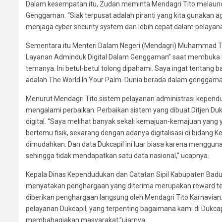
Dalam kesempatan itu, Zudan meminta Mendagri Tito melaunci
Genggaman. “Siak terpusat adalah piranti yang kita gunakan aga
menjaga cyber security system dan lebih cepat dalam pelayan
Sementara itu Menteri Dalam Negeri (Mendagri) Muhammad Ti
Layanan Adminduk Digital Dalam Genggaman” saat membuka Rap
temanya. Ini betul-betul tolong dipahami. Saya ingat tentang
adalah The World In Your Palm. Dunia berada dalam genggaman 
Menurut Mendagri Tito sistem pelayanan administrasi kependud
mengalami perbaikan. Perbaikan sistem yang dibuat Ditjen Dukc
digital. “Saya melihat banyak sekali kemajuan-kemajuan yang 
bertemu fisik, sekarang dengan adanya digitalisasi di bidang 
dimudahkan. Dan data Dukcapil ini luar biasa karena menggunak
sehingga tidak mendapatkan satu data nasional,” ucapnya.
Kepala Dinas Kependudukan dan Catatan Sipil Kabupaten Bad
menyatakan penghargaan yang diterima merupakan reward ter
diberikan penghargaan langsung oleh Mendagri Tito Karnavian
pelayanan Dukcapil, yang terpenting bagaimana kami di Dukcap
membahagiakan masyarakat,”ujarnya.