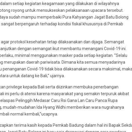
 dalam setiap kegiatan keagamaan yang dilakukan di wilayahnya
gotong royong untuk mensukseskan pelaksanaan upacara tersebut.
wadaya sudah mampu memperbaiki Pura Kahyangan Jagat Batu Bolong
i sangat berpengaruh terhadap kondisi fiskal khususnya di Pemkab
agar protokol kesehatan tetap dilaksanakan dan dijaga. Semangat
dilanjutkan dengan semangat ikut membantu menangani Covid-19 ini.
rlaku, minimal menggunakan masker pada setiap kegiatan. ”Selalu
 yang merupakan daerah pariwisata. Dimana kita semua menyadarinya
au penanganan Covid-19 tidak bisa dilaksanakan secara maksimal, mak
ra untuk datang ke Bali,” ujarnya.
n privilege kepada Bali serta diizinkan membuka penerbangan
ali ini perlu di atensi karena masyarakat yang semakin terpuruk akibat
Melaspas Pelinggih Medasar Caru Rsi Gana Lan Caru Panca Rupa
ng, mudah-mudahan Ida Hyang Widhi memberikan wara nugrahanya
embali normal kembali,”ucapnya.
ucapkan terima kasih kepada Pemkab Badung dalam hal ini Bapak Sekd