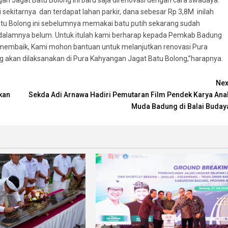
an Jagat Batu Bolong ini baru saja direnovasi dengan cara swadaya.
sekitarnya dan terdapat lahan parkir, dana sebesar Rp 3,8M inilah
tu Bolong ini sebelumnya memakai batu putih sekarang sudah
i dalamnya belum. Untuk itulah kami berharap kepada Pemkab Badung
 membaik, Kami mohon bantuan untuk melanjutkan renovasi Pura
g akan dilaksanakan di Pura Kahyangan Jagat Batu Bolong,”harapnya.
Nex
kan
Sekda Adi Arnawa Hadiri Pemutaran Film Pendek Karya Ana
Muda Badung di Balai Buday