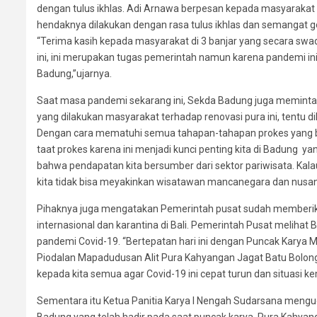
dengan tulus ikhlas. Adi Arnawa berpesan kepada masyarakat
hendaknya dilakukan dengan rasa tulus ikhlas dan semangat 
“Terima kasih kepada masyarakat di 3 banjar yang secara s
ini, ini merupakan tugas pemerintah namun karena pandemi in
Badung,”ujarnya.
Saat masa pandemi sekarang ini, Sekda Badung juga meminta 
yang dilakukan masyarakat terhadap renovasi pura ini, tentu 
Dengan cara mematuhi semua tahapan-tahapan prokes yang be
taat prokes karena ini menjadi kunci penting kita di Badung
bahwa pendapatan kita bersumber dari sektor pariwisata. Kal
kita tidak bisa meyakinkan wisatawan mancanegara dan nusanta
Pihaknya juga mengatakan Pemerintah pusat sudah memberika
internasional dan karantina di Bali. Pemerintah Pusat melihat B
pandemi Covid-19. “Bertepatan hari ini dengan Puncak Karya 
Piodalan Mapadudusan Alit Pura Kahyangan Jagat Batu Bolo
kepada kita semua agar Covid-19 ini cepat turun dan situasi k
Sementara itu Ketua Panitia Karya I Nengah Sudarsana meng