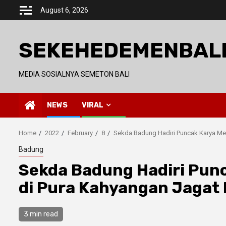
Skip
August 6, 2026
to
content
SEKEHEDEMENBAL
MEDIA SOSIALNYA SEMETON BALI
NEWS
VIRAL
Home
2022
February
8
Sekda Badung Hadiri Puncak Karya Mel
Badung
Sekda Badung Hadiri Punc
di Pura Kahyangan Jagat 
3 min read