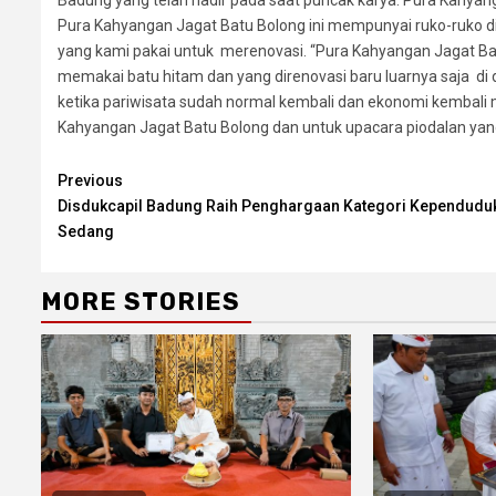
Badung yang telah hadir pada saat puncak karya. Pura Kahyang
Pura Kahyangan Jagat Batu Bolong ini mempunyai ruko-ruko di 
yang kami pakai untuk merenovasi. “Pura Kahyangan Jagat Ba
memakai batu hitam dan yang direnovasi baru luarnya saja d
ketika pariwisata sudah normal kembali dan ekonomi kembali
Kahyangan Jagat Batu Bolong dan untuk upacara piodalan yan
Continue
Previous
Disdukcapil Badung Raih Penghargaan Kategori Kependudu
Reading
Sedang
MORE STORIES