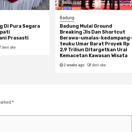
3 min read
Badung
g Di Pura Segara
Badung Mulai Ground
pati
Breaking Jls Dan Shortcut
ni Prasasti
Berawa–umalas–kedampang
teuku Umar Barat Proyek Rp
deni oke
2,9 Triliun Ditargetkan Urai
Kemacetan Kawasan Wisata
2 weeks ago
deni oke
marked
*