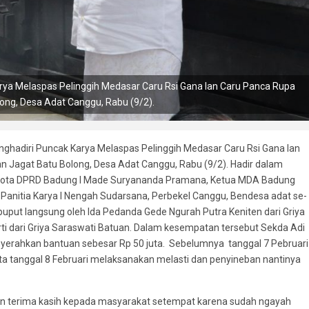
ya Melaspas Pelinggih Medasar Caru Rsi Gana lan Caru Panca Rupa
ong, Desa Adat Canggu, Rabu (9/2).
hadiri Puncak Karya Melaspas Pelinggih Medasar Caru Rsi Gana lan
n Jagat Batu Bolong, Desa Adat Canggu, Rabu (9/2). Hadir dalam
gota DPRD Badung I Made Suryananda Pramana, Ketua MDA Badung
 Panitia Karya I Nengah Sudarsana, Perbekel Canggu, Bendesa adat se-
ipuput langsung oleh Ida Pedanda Gede Ngurah Putra Keniten dari Griya
i dari Griya Saraswati Batuan. Dalam kesempatan tersebut Sekda Adi
rahkan bantuan sebesar Rp 50 juta. Sebelumnya tanggal 7 Pebruari
rta tanggal 8 Februari melaksanakan melasti dan penyineban nantinya
terima kasih kepada masyarakat setempat karena sudah ngayah