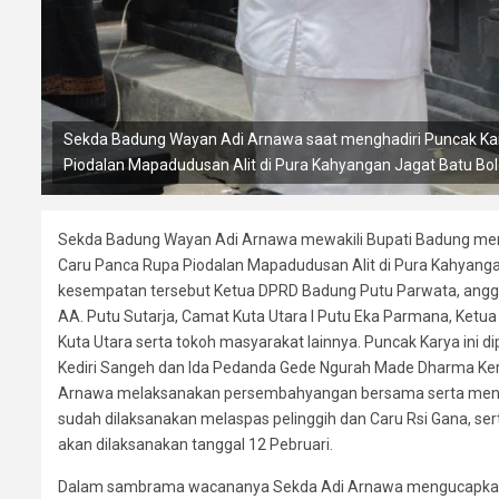
Sekda Badung Wayan Adi Arnawa saat menghadiri Puncak Kar
Piodalan Mapadudusan Alit di Pura Kahyangan Jagat Batu Bol
Sekda Badung Wayan Adi Arnawa mewakili Bupati Badung meng
Caru Panca Rupa Piodalan Mapadudusan Alit di Pura Kahyanga
kesempatan tersebut Ketua DPRD Badung Putu Parwata, ang
AA. Putu Sutarja, Camat Kuta Utara I Putu Eka Parmana, Ketua
Kuta Utara serta tokoh masyarakat lainnya. Puncak Karya ini d
Kediri Sangeh dan Ida Pedanda Gede Ngurah Made Dharma Kert
Arnawa melaksanakan persembahyangan bersama serta menye
sudah dilaksanakan melaspas pelinggih dan Caru Rsi Gana, se
akan dilaksanakan tanggal 12 Pebruari.
Dalam sambrama wacananya Sekda Adi Arnawa mengucapkan 