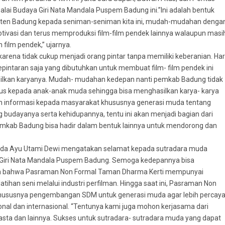
lai Budaya Giri Nata Mandala Puspem Badung ini.”Ini adalah bentuk
paten Badung kepada seniman-seniman kita ini, mudah-mudahan denga
otivasi dan terus memproduksi film-film pendek lainnya walaupun masi
film pendek,” ujarnya.
arena tidak cukup menjadi orang pintar tanpa memiliki keberanian. Har
pintaran saja yang dibutuhkan untuk membuat film- film pendek ini
ilkan karyanya. Mudah- mudahan kedepan nanti pemkab Badung tidak
us kepada anak-anak muda sehingga bisa menghasilkan karya- karya
an informasi kepada masyarakat khususnya generasi muda tentang
budayanya serta kehidupannya, tentu ini akan menjadi bagian dari
kab Badung bisa hadir dalam bentuk lainnya untuk mendorong dan
Ida Ayu Utami Dewi mengatakan selamat kepada sutradara muda
a Giri Nata Mandala Puspem Badung. Semoga kedepannya bisa
an bahwa Pasraman Non Formal Taman Dharma Kerti mempunyai
an seni melalui industri perfilman. Hingga saat ini, Pasraman Non
khususnya pengembangan SDM untuk generasi muda agar lebih percay
sional dan internasional. “Tentunya kami juga mohon kerjasama dari
asta dan lainnya. Sukses untuk sutradara- sutradara muda yang dapat