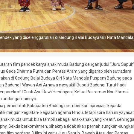
endek yang diselenggarakan di Gedung Balai Budaya Giri Nata Mandala
ran film pendek karya anak muda Badung dengan judul “Juru Sapuh
Bagus Gede Dharma Putra dan Pentas Aram yang digarap oleh sutradara
arakan di Gedung Balai Budaya Giri Nata Mandala Puspem Badung pada
aten Badung I Wayan Adi Arnawa mewakili Bupati Badung. Turut hadir
menparekraf I Gusti Ayu Dewi Hendriyani, Ketua Pasraman Non Formal
n undangan lainnya.
a pemerintah Kabupaten Badung memberikan apresiasi kepada
k dengan kegiatan- kegiatan agama Hindu, tetapi sore hari ini yayasa
nak muda untuk bisa tampil sebagai anak-anak yang kreatif, sehingg
phy. Sekda berkomitmen, pihaknya tidak akan pernah sungkan-sungka
film perdana 3 film ini yaitu Juru Sapuh, Bawah Atas, dan Pentas