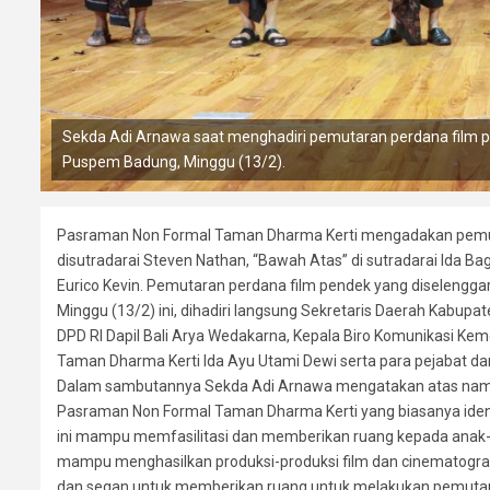
Sekda Adi Arnawa saat menghadiri pemutaran perdana film p
Puspem Badung, Minggu (13/2).
Pasraman Non Formal Taman Dharma Kerti mengadakan pemuta
disutradarai Steven Nathan, “Bawah Atas” di sutradarai Ida 
Eurico Kevin. Pemutaran perdana film pendek yang diselengg
Minggu (13/2) ini, dihadiri langsung Sekretaris Daerah Kabup
DPD RI Dapil Bali Arya Wedakarna, Kepala Biro Komunikasi Ke
Taman Dharma Kerti Ida Ayu Utami Dewi serta para pejabat da
Dalam sambutannya Sekda Adi Arnawa mengatakan atas nam
Pasraman Non Formal Taman Dharma Kerti yang biasanya identi
ini mampu memfasilitasi dan memberikan ruang kepada anak-a
mampu menghasilkan produksi-produksi film dan cinematogra
dan segan untuk memberikan ruang untuk melakukan pemutaran 