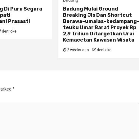
Badung
g Di Pura Segara
Badung Mulai Ground
pati
Breaking Jls Dan Shortcut
ni Prasasti
Berawa–umalas–kedampang
teuku Umar Barat Proyek Rp
deni oke
2,9 Triliun Ditargetkan Urai
Kemacetan Kawasan Wisata
2 weeks ago
deni oke
marked
*