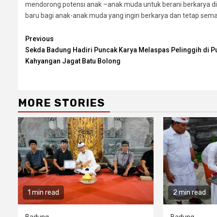
mendorong potensi anak –anak muda untuk berani berkarya di
baru bagi anak-anak muda yang ingin berkarya dan tetap sema
Continue
Previous
Sekda Badung Hadiri Puncak Karya Melaspas Pelinggih di P
Reading
Kahyangan Jagat Batu Bolong
MORE STORIES
1 min read
2 min read