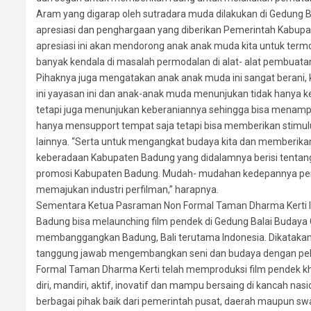
Aram yang digarap oleh sutradara muda dilakukan di Gedung Ba
apresiasi dan penghargaan yang diberikan Pemerintah Kabu
apresiasi ini akan mendorong anak anak muda kita untuk term
banyak kendala di masalah permodalan di alat- alat pembuatan 
Pihaknya juga mengatakan anak anak muda ini sangat berani, k
ini yayasan ini dan anak-anak muda menunjukan tidak hanya ke
tetapi juga menunjukan keberaniannya sehingga bisa menamp
hanya mensupport tempat saja tetapi bisa memberikan stimul
lainnya. “Serta untuk mengangkat budaya kita dan memberik
keberadaan Kabupaten Badung yang didalamnya berisi tentang 
promosi Kabupaten Badung. Mudah- mudahan kedepannya pem
memajukan industri perfilman,” harapnya.
Sementara Ketua Pasraman Non Formal Taman Dharma Kerti 
Badung bisa melaunching film pendek di Gedung Balai Buday
membanggangkan Badung, Bali terutama Indonesia. Dikatak
tanggung jawab mengembangkan seni dan budaya dengan pelatih
Formal Taman Dharma Kerti telah memproduksi film pendek 
diri, mandiri, aktif, inovatif dan mampu bersaing di kancah na
berbagai pihak baik dari pemerintah pusat, daerah maupun sw