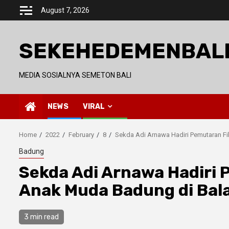
Skip
August 7, 2026
to
content
SEKEHEDEMENBAL
MEDIA SOSIALNYA SEMETON BALI
NEWS
VIRAL
Home
2022
February
8
Sekda Adi Arnawa Hadiri Pemutaran F
Badung
Sekda Adi Arnawa Hadiri 
Anak Muda Badung di Bal
3 min read