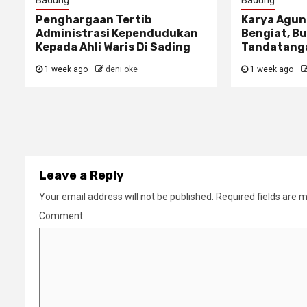
Badung
Badung
Penghargaan Tertib
Karya Agun
Administrasi Kependudukan
Bengiat, Bu
Kepada Ahli Waris Di Sading
Tandatanga
1 week ago
deni oke
1 week ago
Leave a Reply
Your email address will not be published.
Required fields are 
Comment