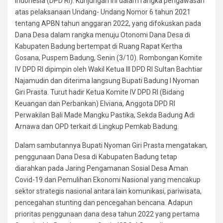
Indonesia (DPD RI). Kunjungan ini dalam rangka pengawasan
atas pelaksanaan Undang- Undang Nomor 6 tahun 2021
tentang APBN tahun anggaran 2022, yang difokuskan pada
Dana Desa dalam rangka menuju Otonomi Dana Desa di
Kabupaten Badung bertempat di Ruang Rapat Kertha
Gosana, Puspem Badung, Senin (3/10). Rombongan Komite
IV DPD RI dipimpin oleh Wakil Ketua III DPD RI Sultan Bachtiar
Najamudin dan diterima langsung Bupati Badung I Nyoman
Giri Prasta. Turut hadir Ketua Komite IV DPD RI (Bidang
Keuangan dan Perbankan) Elviana, Anggota DPD RI
Perwakilan Bali Made Mangku Pastika, Sekda Badung Adi
Arnawa dan OPD terkait di Lingkup Pemkab Badung.
Dalam sambutannya Bupati Nyoman Giri Prasta mengatakan,
penggunaan Dana Desa di Kabupaten Badung tetap
diarahkan pada Jaring Pengamanan Sosial Desa Aman
Covid-19 dan Pemulihan Ekonomi Nasional yang mencakup
sektor strategis nasional antara lain komunikasi, pariwisata,
pencegahan stunting dan pencegahan bencana. Adapun
prioritas penggunaan dana desa tahun 2022 yang pertama