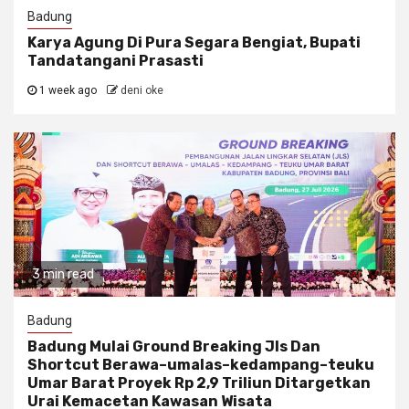
Badung
Karya Agung Di Pura Segara Bengiat, Bupati
Tandatangani Prasasti
1 week ago
deni oke
3 min read
Badung
Badung Mulai Ground Breaking Jls Dan
Shortcut Berawa–umalas–kedampang–teuku
Umar Barat Proyek Rp 2,9 Triliun Ditargetkan
Urai Kemacetan Kawasan Wisata