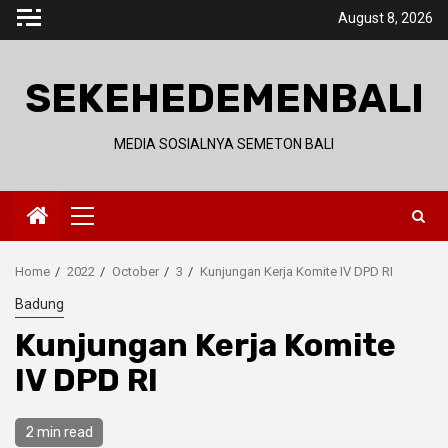
Skip
August 8, 2026
to
content
SEKEHEDEMENBALI
MEDIA SOSIALNYA SEMETON BALI
Primary
Menu
Home
2022
October
3
Kunjungan Kerja Komite IV DPD RI
Badung
Kunjungan Kerja Komite
IV DPD RI
2 min read