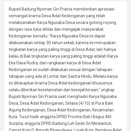
Bupati Badung Nyoman Giri Prasta memberikan apresiasi
semangat krama Desa Adat Kedonganan yang telah
melaksanakan Karya Ngusaba Desa secara gotong royong
dengan rasa tulus ikhlas dan mengajak masyarakat
Kedonganan bersatu. “Karya Ngusaba Desa ini dapat
dilaksanakan setiap 30 tahun sekali, karena ini merupakan
tingkatan karya yang paling tinggi di Desa Adat, lain halnya
kalau di Bali tingkatan karya yang paling tinggi adalah Karya
Eka Dasa Rudra, dan rangkaian karya di Desa Adat
Kedonganan ini sudah dilakukan sesuai dengan tahapan-
tahapan yang ada di Lontar dan Sastra Hindu. Melalui karya
ini diharapkan krama Desa Adat kedonganan khususnya
selalu diberikan keselamatan dan kesejahteraan,” ungkap
Bupati Nyoman Giri Prasta saat menghadiri Karya Ngusaba
Desa, Desa Adat Kedonganan, Selasa (4/10) di Pura Bale
Agung Kedonganan, Desa Adat Kedonganan, Kecamatan
Kuta. Turut hadir anggota DPRD Provinsi Bali I Bagus Alit
Sucipta, anggota DPRD Badung Luh Gede Sri Mediastuti,
Camat Kuta D. Ngurah Bhayudewa, Lurah Kuta, Bendesa Adat