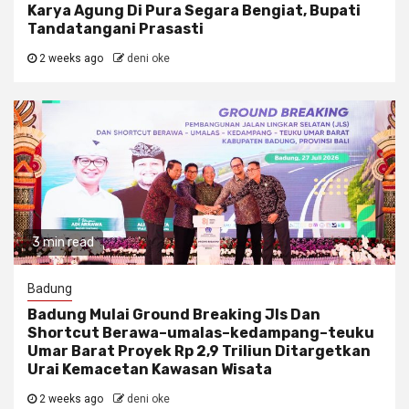
Karya Agung Di Pura Segara Bengiat, Bupati
Tandatangani Prasasti
2 weeks ago
deni oke
3 min read
Badung
Badung Mulai Ground Breaking Jls Dan
Shortcut Berawa–umalas–kedampang–teuku
Umar Barat Proyek Rp 2,9 Triliun Ditargetkan
Urai Kemacetan Kawasan Wisata
2 weeks ago
deni oke