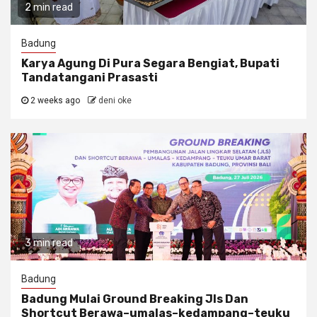
2 min read
Badung
Karya Agung Di Pura Segara Bengiat, Bupati
Tandatangani Prasasti
2 weeks ago
deni oke
3 min read
Badung
Badung Mulai Ground Breaking Jls Dan
Shortcut Berawa–umalas–kedampang–teuku