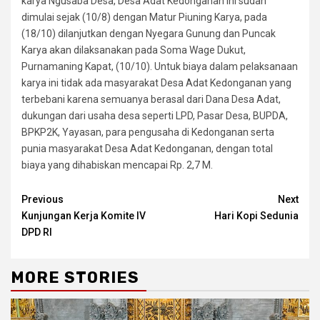
karya Ngusaba Desa, Desa Adat Kedonganan ini sudah
dimulai sejak (10/8) dengan Matur Piuning Karya, pada
(18/10) dilanjutkan dengan Nyegara Gunung dan Puncak
Karya akan dilaksanakan pada Soma Wage Dukut,
Purnamaning Kapat, (10/10). Untuk biaya dalam pelaksanaan
karya ini tidak ada masyarakat Desa Adat Kedonganan yang
terbebani karena semuanya berasal dari Dana Desa Adat,
dukungan dari usaha desa seperti LPD, Pasar Desa, BUPDA,
BPKP2K, Yayasan, para pengusaha di Kedonganan serta
punia masyarakat Desa Adat Kedonganan, dengan total
biaya yang dihabiskan mencapai Rp. 2,7 M.
Continue
Previous
Next
Kunjungan Kerja Komite IV
Hari Kopi Sedunia
Reading
DPD RI
MORE STORIES