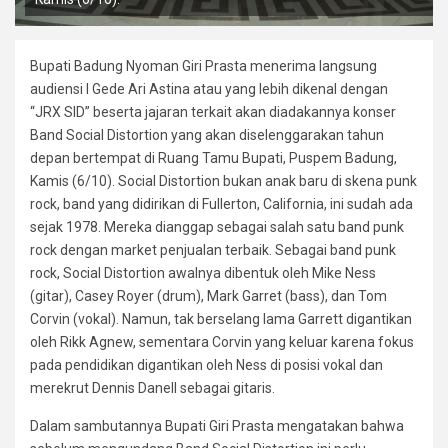
Bupati Badung Nyoman Giri Prasta menerima langsung
audiensi I Gede Ari Astina atau yang lebih dikenal dengan
“JRX SID” beserta jajaran terkait akan diadakannya konser
Band Social Distortion yang akan diselenggarakan tahun
depan bertempat di Ruang Tamu Bupati, Puspem Badung,
Kamis (6/10). Social Distortion bukan anak baru di skena punk
rock, band yang didirikan di Fullerton, California, ini sudah ada
sejak 1978. Mereka dianggap sebagai salah satu band punk
rock dengan market penjualan terbaik. Sebagai band punk
rock, Social Distortion awalnya dibentuk oleh Mike Ness
(gitar), Casey Royer (drum), Mark Garret (bass), dan Tom
Corvin (vokal). Namun, tak berselang lama Garrett digantikan
oleh Rikk Agnew, sementara Corvin yang keluar karena fokus
pada pendidikan digantikan oleh Ness di posisi vokal dan
merekrut Dennis Danell sebagai gitaris.
Dalam sambutannya Bupati Giri Prasta mengatakan bahwa