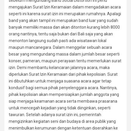
sebelum mengundang Band Social Distortion ini perlu
mengajukan Surat Izin Keramaian dalam mengadakan acara
seperti ini karena surat izin ini merupakan rumahnya. Apalagi
band yang akan tampil ini merupakan band luar yang sudah
banyak memiliki massa dan akan ditonton kurang lebih 8000
orang nantinya, tentu saja bukan dari Bali saja yang akan
menonton langsung sudah pasti ada wisatawan lokal
maupun mancanegara. Dalam menggelar sebuah acara
besar yang mengundang massa dalam jumlah besar seperti
konser, pameran, maupun perayaan tentu memerlukan surat
izin. Demi membantu kelancaran jalannya acara, maka
diperlukan Surat Izin Keramaian dari pihak kepolisian. Surat
ini dibutuhkan untuk menjaga suasana acara agar tetap
kondusif bagi semua pihak penyelenggara acara. Nantinya,
pihak kepolisian akan mempersiapkan jumlah anggota yang
siap menjaga keamanan acara serta membawa prasarana
untuk mencegah kejadian yang tidak diinginkan, seperti
tawuran. Setelah adanya surat izin ini, pemerintah
mengizinkan kegiatan seni dan budaya di area publik yang
menimbulkan kerumunan dengan ketentuan diserahkan ke