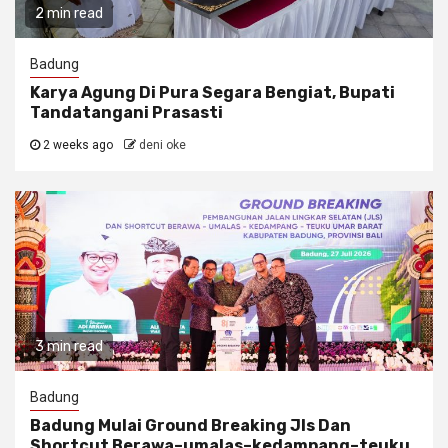
2 min read
Badung
Karya Agung Di Pura Segara Bengiat, Bupati
Tandatangani Prasasti
2 weeks ago
deni oke
3 min read
Badung
Badung Mulai Ground Breaking Jls Dan
Shortcut Berawa–umalas–kedampang–teuku