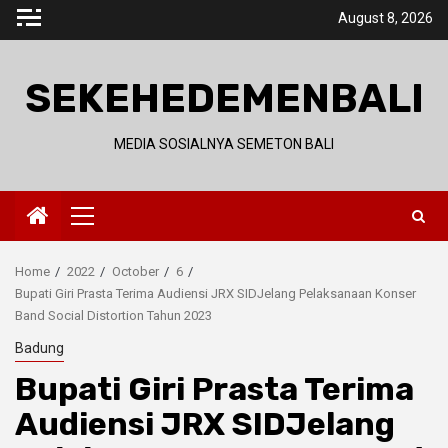
Skip
August 8, 2026
to
content
SEKEHEDEMENBALI
MEDIA SOSIALNYA SEMETON BALI
Primary
Menu
Home
2022
October
6
Bupati Giri Prasta Terima Audiensi JRX SIDJelang Pelaksanaan Konser
Band Social Distortion Tahun 2023
Badung
Bupati Giri Prasta Terima
Audiensi JRX SIDJelang