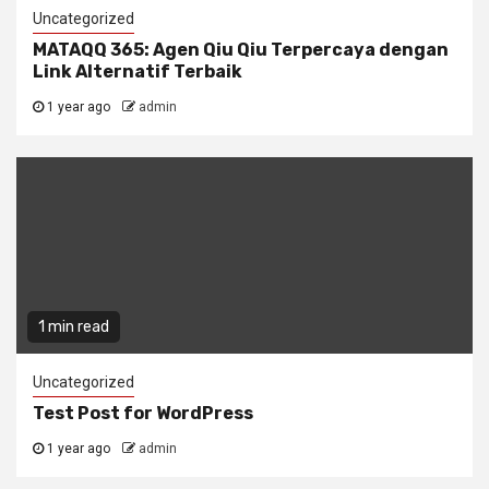
Uncategorized
MATAQQ 365: Agen Qiu Qiu Terpercaya dengan
Link Alternatif Terbaik
1 year ago
admin
1 min read
Uncategorized
Test Post for WordPress
1 year ago
admin