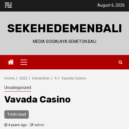
Skip
August 6, 2026
to
content
SEKEHEDEMENBALI
MEDIA SOSIALNYA SEMETON BALI
Primary
Menu
Home
2022
December
9
Vavada Casino
Uncategorized
Vavada Casino
1 min read
4 years ago
admin