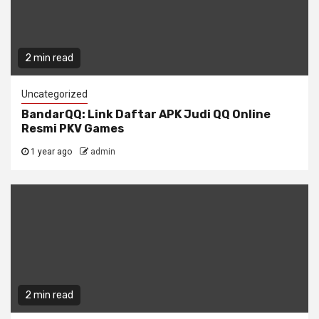
2 min read
Uncategorized
BandarQQ: Link Daftar APK Judi QQ Online
Resmi PKV Games
1 year ago
admin
2 min read