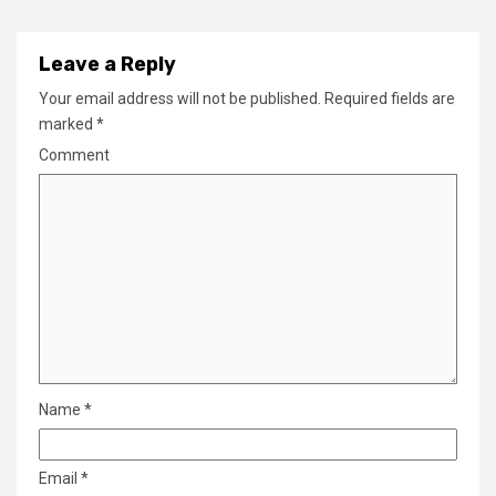
Leave a Reply
Your email address will not be published.
Required fields are
marked
*
Comment
Name
*
Email
*