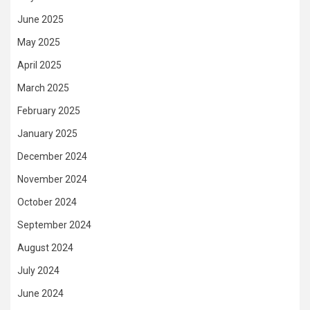
June 2025
May 2025
April 2025
March 2025
February 2025
January 2025
December 2024
November 2024
October 2024
September 2024
August 2024
July 2024
June 2024