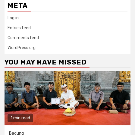
META
Log in
Entries feed
Comments feed
WordPress.org
YOU MAY HAVE MISSED
1 min read
Badung