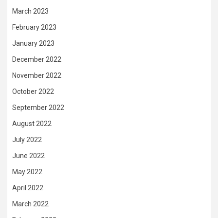
March 2023
February 2023
January 2023
December 2022
November 2022
October 2022
September 2022
August 2022
July 2022
June 2022
May 2022
April 2022
March 2022