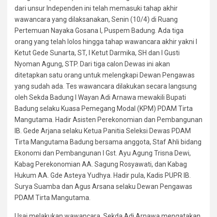
dari unsur Independen ini telah memasuki tahap akhir
wawancara yang dilaksanakan, Senin (10/4) di Ruang
Pertemuan Nayaka Gosana I, Puspem Badung. Ada tiga
orang yang telah lolos hingga tahap wawancara akhir yakni I
Ketut Gede Sunarta, ST, I Ketut Darmika, SH dan I Gusti
Nyoman Agung, STP. Dari tiga calon Dewas ini akan
ditetapkan satu orang untuk melengkapi Dewan Pengawas
yang sudah ada. Tes wawancara dilakukan secara langsung
oleh Sekda Badung I Wayan Adi Arnawa mewakili Bupati
Badung selaku Kuasa Pemegang Modal (KPM) PDAM Tirta
Mangutama. Hadir Asisten Perekonomian dan Pembangunan
IB. Gede Arjana selaku Ketua Panitia Seleksi Dewas PDAM
Tirta Mangutama Badung bersama anggota, Staf Ahli bidang
Ekonomi dan Pembangunan I Gst. Ayu Agung Trisna Dewi,
Kabag Perekonomian AA. Sagung Rosyawati, dan Kabag
Hukum AA. Gde Asteya Yudhya. Hadir pula, Kadis PUPR IB.
Surya Suamba dan Agus Arsana selaku Dewan Pengawas
PDAM Tirta Mangutama.
Usai melakukan wawancara, Sekda Adi Arnawa mengatakan,