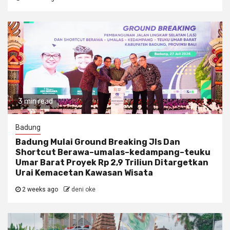
3 min read
Badung
Badung Mulai Ground Breaking Jls Dan
Shortcut Berawa–umalas–kedampang–teuku
Umar Barat Proyek Rp 2,9 Triliun Ditargetkan
Urai Kemacetan Kawasan Wisata
2 weeks ago
deni oke