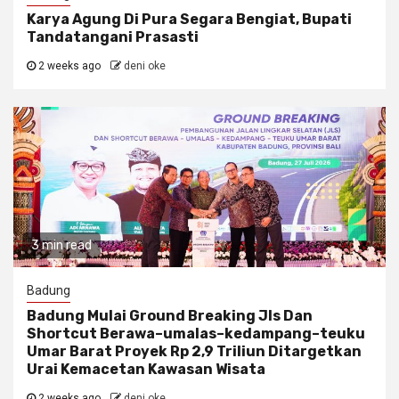
Karya Agung Di Pura Segara Bengiat, Bupati
Tandatangani Prasasti
2 weeks ago
deni oke
3 min read
Badung
Badung Mulai Ground Breaking Jls Dan
Shortcut Berawa–umalas–kedampang–teuku
Umar Barat Proyek Rp 2,9 Triliun Ditargetkan
Urai Kemacetan Kawasan Wisata
2 weeks ago
deni oke