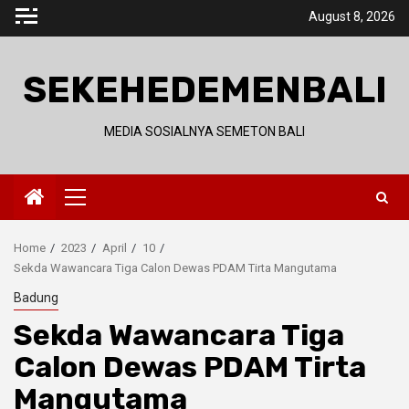
Skip
August 8, 2026
to
content
SEKEHEDEMENBALI
MEDIA SOSIALNYA SEMETON BALI
Primary
Menu
Home
2023
April
10
Sekda Wawancara Tiga Calon Dewas PDAM Tirta Mangutama
Badung
Sekda Wawancara Tiga
Calon Dewas PDAM Tirta
Mangutama