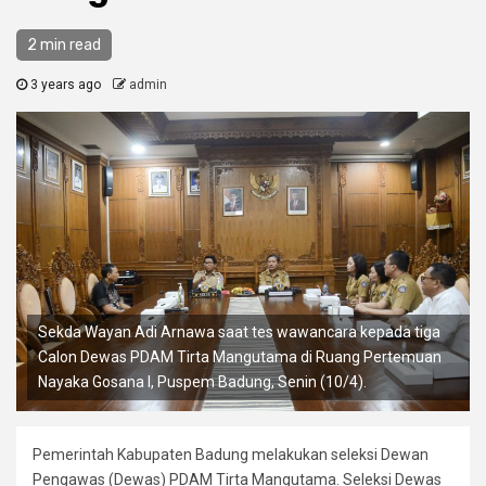
2 min read
3 years ago
admin
Sekda Wayan Adi Arnawa saat tes wawancara kepada tiga
Calon Dewas PDAM Tirta Mangutama di Ruang Pertemuan
Nayaka Gosana I, Puspem Badung, Senin (10/4).
Pemerintah Kabupaten Badung melakukan seleksi Dewan
Pengawas (Dewas) PDAM Tirta Mangutama. Seleksi Dewas