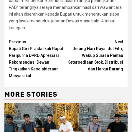
dapat memberikan kontribusi dalam rangka peningkatan
PAD,” terangnya seraya menambahkan hasil dari wawancara
ini akan diserahkan kepada Bupati untuk menentukan siapa
yang layak menduduki jabatan Dewas masa bakti 4 tahun
kedepan.
Continue
Previous
Next
Bupati Giri Prasta Ikuti Rapat
Jelang Hari Raya Idul Fitri,
Reading
Paripurna DPRD Apresiasi
Wabup Suiasa Pantau
Rekomendasi Dewan
Ketersediaan Stok, Distribusi
Tingkatkan Kesejahteraan
dan Harga Barang
Masyarakat
MORE STORIES