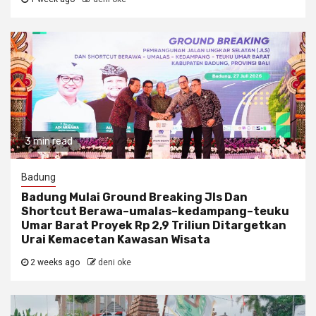
3 min read
Badung
Badung Mulai Ground Breaking Jls Dan
Shortcut Berawa–umalas–kedampang–teuku
Umar Barat Proyek Rp 2,9 Triliun Ditargetkan
Urai Kemacetan Kawasan Wisata
2 weeks ago
deni oke