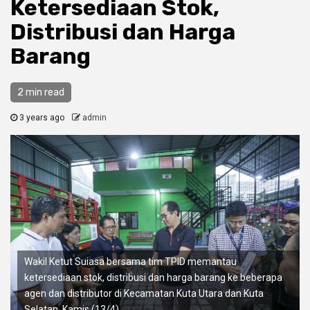
Ketersediaan Stok,
Distribusi dan Harga
Barang
2 min read
3 years ago
admin
Wakil Ketut Suiasa bersama tim TPID memantau
ketersediaan stok, distribusi dan harga barang ke beberapa
agen dan distributor di Kecamatan Kuta Utara dan Kuta
Selatan, Kamis (13/4).