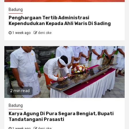
Badung
Penghargaan Tertib Administrasi
Kependudukan Kepada Ahli Waris Di Sading
1 week ago
deni oke
2 min read
Badung
Karya Agung Di Pura Segara Bengiat, Bupati
Tandatangani Prasasti
1 week ago
deni oke