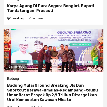
Karya Agung Di Pura Segara Bengiat, Bupati
Tandatangani Prasasti
1 week ago
deni oke
3 min read
Badung
Badung Mulai Ground Breaking Jls Dan
Shortcut Berawa–umalas–kedampang–teuku
Umar Barat Proyek Rp 2,9 Triliun Ditargetkan
Urai Kemacetan Kawasan Wisata