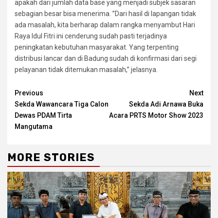
apakah dari jumlah data base yang menjadi subjek sasaran
sebagian besar bisa menerima. ”Dari hasil di lapangan tidak
ada masalah, kita berharap dalam rangka menyambut Hari
Raya Idul Fitri ini cenderung sudah pasti terjadinya
peningkatan kebutuhan masyarakat. Yang terpenting
distribusi lancar dan di Badung sudah di konfirmasi dari segi
pelayanan tidak ditemukan masalah,” jelasnya.
Continue
Previous
Next
Sekda Wawancara Tiga Calon
Sekda Adi Arnawa Buka
Reading
Dewas PDAM Tirta
Acara PRTS Motor Show 2023
Mangutama
MORE STORIES