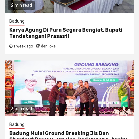
2 min read
Badung
Karya Agung Di Pura Segara Bengiat, Bupati
Tandatangani Prasasti
1 week ago
deni oke
3 min read
Badung
Badung Mulai Ground Breaking Jls Dan