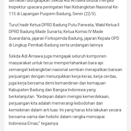
demikian diungkapkan Sekda Adi Arnawa seusai menjadi
Inspektur upacara peringatan Hari Kebangkitan Nasional Ke-
115 di Lapangan Puspem Badung, Senin (22/5).
Turut hadir Ketua DPRD Badung Putu Parwata, Wakil Ketua II
DPRD Badung Made Sunarta, Ketua Komisi IV Made
Suwardana, jajaran Forkopimda Badung, jajaran Kepala OPD
di Lingkup Pemkab Badung serta undangan lainnya
Sekda Adi Arnawa juga mengajak seluruh komponen
masyarakat untuk terus mempertahankan bara api
semangat kebangkitan nasional sembari merapatkan barisan
perjuangan dengan menunjukkan kerja keras, kerja cerdas,
juga kerja bersama demi kemandirian dan kemajuan
Kabupaten Badung dan Bangsa Indonesia yang
berkelanjutan. “Kedepan dalam mengisi kemerdekaan,
perjuangan kita adalah memerangi kebodohan dan
kemiskinan dalam arti luas. Ini yang harus kita lakukan secara
bersama-sama dan holistic dalam rangka mencapai
Indonesia Emas,” tegasnya