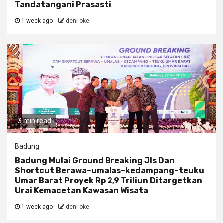
Tandatangani Prasasti
1 week ago
deni oke
3 min read
Badung
Badung Mulai Ground Breaking Jls Dan
Shortcut Berawa–umalas–kedampang–teuku
Umar Barat Proyek Rp 2,9 Triliun Ditargetkan
Urai Kemacetan Kawasan Wisata
1 week ago
deni oke