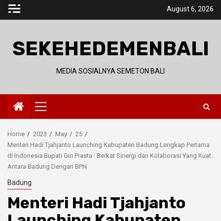
Skip
August 6, 2026
to
content
SEKEHEDEMENBALI
MEDIA SOSIALNYA SEMETON BALI
Primary
Menu
Home
2023
May
25
Menteri Hadi Tjahjanto Launching Kabupaten Badung Lengkap Pertama
di Indonesia Bupati Giri Prasta : Berkat Sinergi dan Kolaborasi Yang Kuat
Antara Badung Dengan BPN
Badung
Menteri Hadi Tjahjanto
Launching Kabupaten