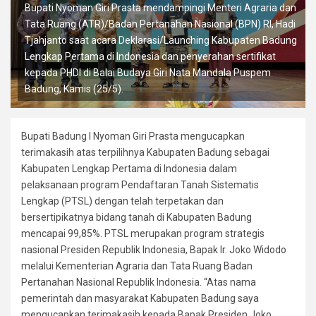
Bupati Nyoman Giri Prasta mendampingi Menteri Agraria dan
Tata Ruang (ATR)/Badan Pertanahan Nasional (BPN) RI, Hadi
Tjahjanto saat acara Deklarasi/Launching Kabupaten Badung
Lengkap Pertama di Indonesia dan penyerahan sertifikat
kepada PHDI di Balai Budaya Giri Nata Mandala Puspem
Badung, Kamis (25/5).
Bupati Badung I Nyoman Giri Prasta mengucapkan
terimakasih atas terpilihnya Kabupaten Badung sebagai
Kabupaten Lengkap Pertama di Indonesia dalam
pelaksanaan program Pendaftaran Tanah Sistematis
Lengkap (PTSL) dengan telah terpetakan dan
bersertipikatnya bidang tanah di Kabupaten Badung
mencapai 99,85%. PTSL merupakan program strategis
nasional Presiden Republik Indonesia, Bapak Ir. Joko Widodo
melalui Kementerian Agraria dan Tata Ruang Badan
Pertanahan Nasional Republik Indonesia. “Atas nama
pemerintah dan masyarakat Kabupaten Badung saya
mengucapkan terimakasih kepada Bapak Presiden Joko