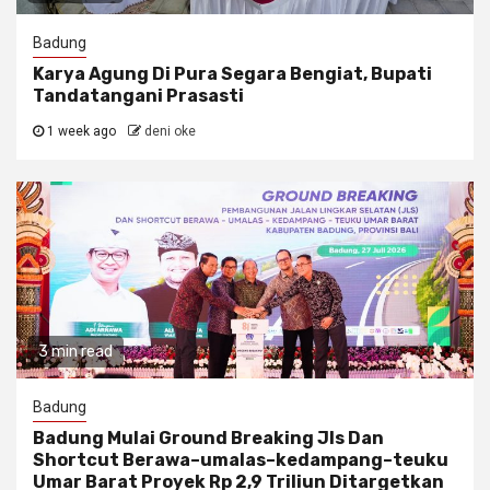
Badung
Karya Agung Di Pura Segara Bengiat, Bupati
Tandatangani Prasasti
1 week ago
deni oke
3 min read
Badung
Badung Mulai Ground Breaking Jls Dan
Shortcut Berawa–umalas–kedampang–teuku
Umar Barat Proyek Rp 2,9 Triliun Ditargetkan