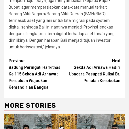
menjadi maju. “Saya juga menyampaikan kepada Bapak
Bupati agar mempersiapkan data-data manual terkait
Barang Milik Negara/Barang Milik Daerah (BMN/BMD)
termasuk aset yang lain untuk kita migrasi pada system
digital, sehingga Bali ini nantinya menjadi Provinsi lengkap
dengan dilengkapi sistem digital terhadap aset tanah yang
dimilikinya. Dengan harapan Bali menjadi tujuan investor
untuk berinvestasi,” jelasnya.
Continue
Previous
Next
Badung Peringati Harkitnas
Sekda Adi Arnawa Hadiri
Reading
Ke 115 Sekda Adi Arnawa :
Upacara Pasupati Kulkul Br.
Persatuan Wujudkan
Peliatan Kerobokan
Kemandirian Bangsa
MORE STORIES