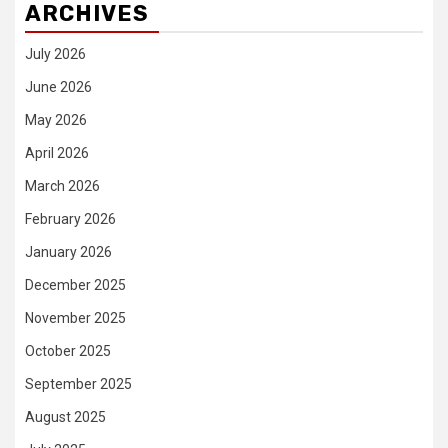
ARCHIVES
July 2026
June 2026
May 2026
April 2026
March 2026
February 2026
January 2026
December 2025
November 2025
October 2025
September 2025
August 2025