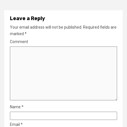
Leave a Reply
Your email address will not be published.
Required fields are
marked
*
Comment
Name
*
Email
*