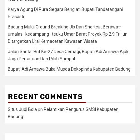
Karya Agung Di Pura Segara Bengiat, Bupati Tandatangani
Prasasti
Badung Mulai Ground Breaking Jls Dan Shortcut Berawa–
umalas–kedampang–teuku Umar Barat Proyek Rp 2,9 Triliun
Ditargetkan Urai Kemacetan Kawasan Wisata
Jalan Santai Hut Ke-27 Desa Cemagi, Bupati Adi Arnawa Ajak
Jaga Persatuan Dan Pilah Sampah
Bupati Adi Arnawa Buka Musda Dekopinda Kabupaten Badung
RECENT COMMENTS
Situs Judi Bola
on
Pelantikan Pengurus SMSI Kabupaten
Badung