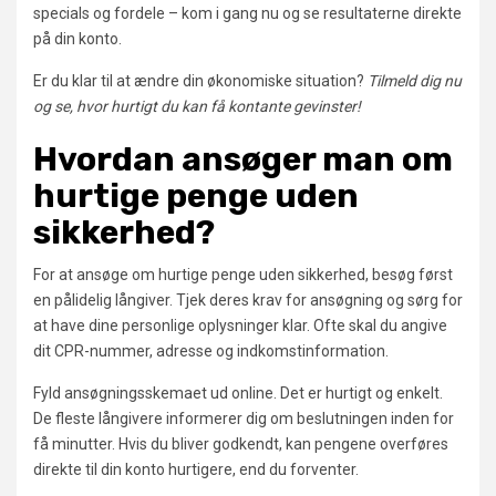
specials og fordele – kom i gang nu og se resultaterne direkte
på din konto.
Er du klar til at ændre din økonomiske situation?
Tilmeld dig nu
og se, hvor hurtigt du kan få kontante gevinster!
Hvordan ansøger man om
hurtige penge uden
sikkerhed?
For at ansøge om hurtige penge uden sikkerhed, besøg først
en pålidelig långiver. Tjek deres krav for ansøgning og sørg for
at have dine personlige oplysninger klar. Ofte skal du angive
dit CPR-nummer, adresse og indkomstinformation.
Fyld ansøgningsskemaet ud online. Det er hurtigt og enkelt.
De fleste långivere informerer dig om beslutningen inden for
få minutter. Hvis du bliver godkendt, kan pengene overføres
direkte til din konto hurtigere, end du forventer.