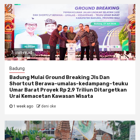
3 min read
Badung
Badung Mulai Ground Breaking Jls Dan
Shortcut Berawa–umalas–kedampang–teuku
Umar Barat Proyek Rp 2,9 Triliun Ditargetkan
Urai Kemacetan Kawasan Wisata
1 week ago
deni oke