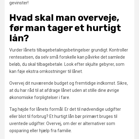
gevinster!
Hvad skal man overveje,
før man tager et hurtigt
lån?
Vurder lånets tilbagebetalingsbetingelser grundigt. Kontroller
rentesatsen, da selv små forskelle kan påvirke det samlede
beløb, du skal tilbagebetale. Look efter skjulte gebyrer, som
kan føje ekstra omkostninger til lånet.
Overvej dit nuværende budget og fremtidige indkomst. Sikre,
at du har råd til at afdrage lånet uden at stille dine øvrige
økonomiske forpligtelser i fare.
Tag højde for lånets formål. Er det til nødvendige udgifter
eller blot til forbrug? Et hurtigt lån bør primært bruges til
uventede udgifter. Overvej, om der er alternativer som
opsparing eller hjælp fra familie.