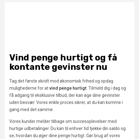
Vind penge hurtigt og få
kontante gevinster nu
Tag det første skridt mod økonomisk frihed og opdag
mulighederne for at
vind penge hurtigt
. Tilmeld dig i dag og
få adgang til eksklusive tilbud, der kan øge dine gevinster
uden besvær. Vores enkle proces sikrer, at du kan komme i
gang med det samme.
Vores kunder melder tilbage om succesoplevelser med
hurtige udbetalinger. Du kan til enhver tid tjekke din saldo og
se, hvordan du øger dine penge hurtigt. Gør brug af vores