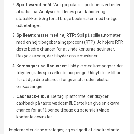
Sportsvæddemål:
Vælg populære sportsbegivenheder
at satse på. Analysér holdenes præstationer og
statistikker. Sørg for at bruge bookmaker med hurtige
udbetalinger.
Spilleautomater med høj RTP:
Spil på spilleautomater
med en høj tilbagebetalingsprocent (RTP). Jo højere RTP,
desto bedre chancer for at vinde kontante gevinster.
Besøg casinoer, der tilbyder disse maskiner.
Kampagner og Bonusser:
Hold øje med kampagner, der
tilbyder gratis spins eller bonuspenge. Udnyt disse tilbud
for at øge dine chancer for gevinster uden ekstra
omkostninger.
Cashback-tilbud:
Deltag i platforme, der tilbyder
cashback på tabte væddemål. Dette kan give en ekstra
chance for at få penge tilbage og potentielt vinde
kontante gevinster.
Implementér disse strategier, og nyd godt af dine kontante