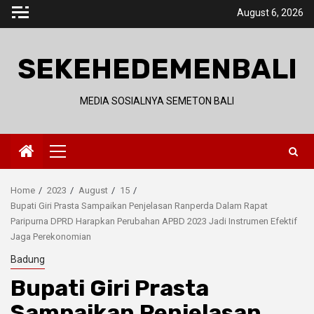
Skip
August 6, 2026
to
content
SEKEHEDEMENBALI
MEDIA SOSIALNYA SEMETON BALI
Primary
Menu
Home
2023
August
15
Bupati Giri Prasta Sampaikan Penjelasan Ranperda Dalam Rapat
Paripurna DPRD Harapkan Perubahan APBD 2023 Jadi Instrumen Efektif
Jaga Perekonomian
Badung
Bupati Giri Prasta
Sampaikan Penjelasan