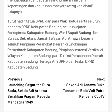
mendapatkan pendapatan yang lumayan. Ini demi
kepentingan dan kebutuhan masyarakat yg kita cintai,”
tutupnya.
Turut hadir Ketua DPRD dan para Wakil Ketua serta seluruh
anggota DPRD Kabupaten Badung, seluruh jajaran
Forkopimda Kabupaten Badung, Wakil Bupati Badung I Ketut
Suiasa, Sekretaris Daerah I Wayan Adi Arnawa beserta
seluruh Pimpinan Perangkat Daerah di Lingkungan
Pemerintah Kabupaten Badung, Pimpinan Instansi Vertikal di
Wilayah Kabupaten Badung, para Direksi Perusahaan Daerah
Kabupaten Badung, Tenaga Ahli DPRD dan Fraksi DPRD
Kabupaten Badung.
Continue
Previous
Next
Launching Geguritan Pura
Sekda Adi Arnawa Buka
Reading
Sada, Sekda Adi Arnawa
Turnamen Bola Voli Putra
Serahkan Piagam Kepada
Kencana Cup IV
Mancagra 1949