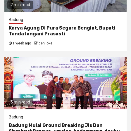
2 min read
Badung
Karya Agung Di Pura Segara Bengiat, Bupati
Tandatangani Prasasti
1 week ago
deni oke
3 min read
Badung
Badung Mulai Ground Breaking Jls Dan