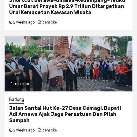
Shortcut Berawa–umalas–kedampang–teuku
Umar Barat Proyek Rp 2,9 Triliun Ditargetkan
Urai Kemacetan Kawasan Wisata
2 weeks ago
deni oke
1 min read
Badung
Jalan Santai Hut Ke-27 Desa Cemagi, Bupati
Adi Arnawa Ajak Jaga Persatuan Dan Pilah
Sampah
2 weeks ago
deni oke