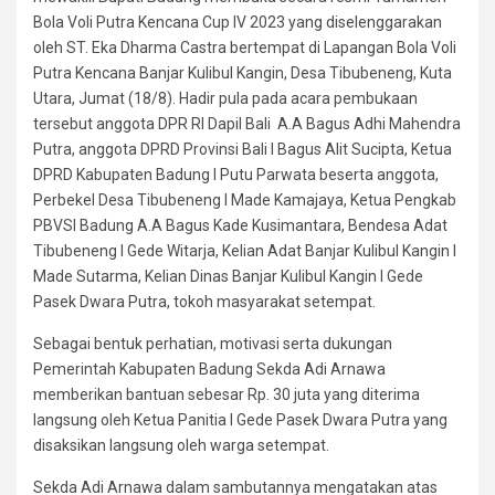
Bola Voli Putra Kencana Cup IV 2023 yang diselenggarakan
oleh ST. Eka Dharma Castra bertempat di Lapangan Bola Voli
Putra Kencana Banjar Kulibul Kangin, Desa Tibubeneng, Kuta
Utara, Jumat (18/8). Hadir pula pada acara pembukaan
tersebut anggota DPR RI Dapil Bali A.A Bagus Adhi Mahendra
Putra, anggota DPRD Provinsi Bali I Bagus Alit Sucipta, Ketua
DPRD Kabupaten Badung I Putu Parwata beserta anggota,
Perbekel Desa Tibubeneng I Made Kamajaya, Ketua Pengkab
PBVSI Badung A.A Bagus Kade Kusimantara, Bendesa Adat
Tibubeneng I Gede Witarja, Kelian Adat Banjar Kulibul Kangin I
Made Sutarma, Kelian Dinas Banjar Kulibul Kangin I Gede
Pasek Dwara Putra, tokoh masyarakat setempat.
Sebagai bentuk perhatian, motivasi serta dukungan
Pemerintah Kabupaten Badung Sekda Adi Arnawa
memberikan bantuan sebesar Rp. 30 juta yang diterima
langsung oleh Ketua Panitia I Gede Pasek Dwara Putra yang
disaksikan langsung oleh warga setempat.
Sekda Adi Arnawa dalam sambutannya mengatakan atas