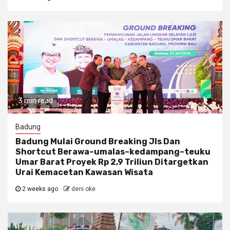
3 min read
Badung
Badung Mulai Ground Breaking Jls Dan
Shortcut Berawa–umalas–kedampang–teuku
Umar Barat Proyek Rp 2,9 Triliun Ditargetkan
Urai Kemacetan Kawasan Wisata
2 weeks ago
deni oke