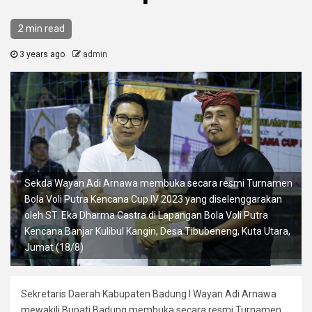
2 min read
3 years ago
admin
Sekda Wayan Adi Arnawa membuka secara resmi Turnamen
Bola Voli Putra Kencana Cup IV 2023 yang diselenggarakan
oleh ST. Eka Dharma Castra di Lapangan Bola Voli Putra
Kencana Banjar Kulibul Kangin, Desa Tibubeneng, Kuta Utara,
Jumat (18/8)
Sekretaris Daerah Kabupaten Badung I Wayan Adi Arnawa
mewakili Bupati Badung membuka secara resmi Turnamen