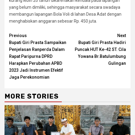
kurang lebih 20 tahun dikarenakan kendala pada lapangan
yang belum dimiliki, sehingga masyarakat secara swadaya
membangun lapangan Bola Voli di lahan Desa Adat dengan
menghabiskan anggaran sebesar Rp. 450 juta.
Continue
Previous
Next
Bupati Giri Prasta Sampaikan
Bupati Giri Prasta Hadiri
Reading
Penjelasan Ranperda Dalam
Puncak HUT Ke-42 ST. Cila
Rapat Paripurna DPRD
Yowana Br.Batulumbung
Harapkan Perubahan APBD
Gulingan
2023 Jadi Instrumen Efektif
Jaga Perekonomian
MORE STORIES