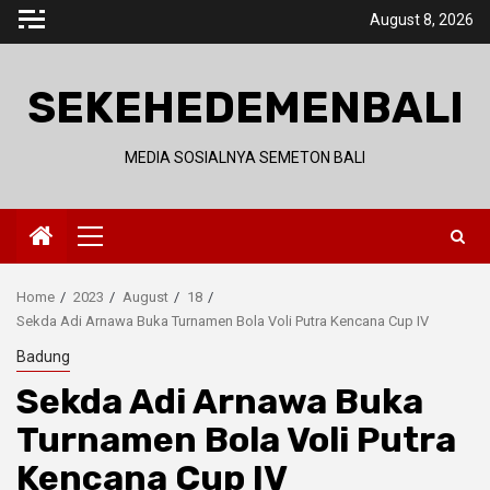
Skip
August 8, 2026
to
content
SEKEHEDEMENBALI
MEDIA SOSIALNYA SEMETON BALI
Primary
Menu
Home
2023
August
18
Sekda Adi Arnawa Buka Turnamen Bola Voli Putra Kencana Cup IV
Badung
Sekda Adi Arnawa Buka
Turnamen Bola Voli Putra
Kencana Cup IV