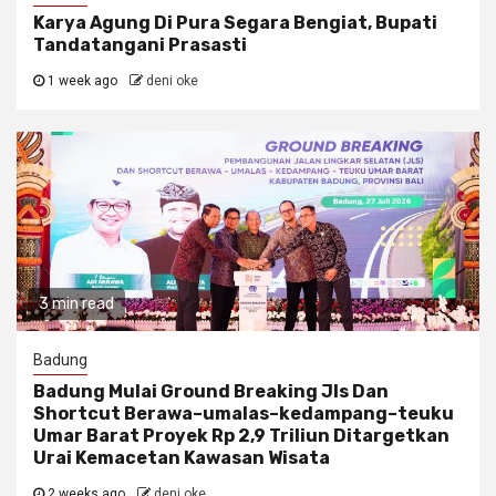
Karya Agung Di Pura Segara Bengiat, Bupati
Tandatangani Prasasti
1 week ago
deni oke
3 min read
Badung
Badung Mulai Ground Breaking Jls Dan
Shortcut Berawa–umalas–kedampang–teuku
Umar Barat Proyek Rp 2,9 Triliun Ditargetkan
Urai Kemacetan Kawasan Wisata
2 weeks ago
deni oke