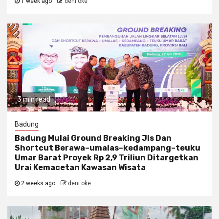
1 week ago
deni oke
3 min read
Badung
Badung Mulai Ground Breaking Jls Dan
Shortcut Berawa–umalas–kedampang–teuku
Umar Barat Proyek Rp 2,9 Triliun Ditargetkan
Urai Kemacetan Kawasan Wisata
2 weeks ago
deni oke