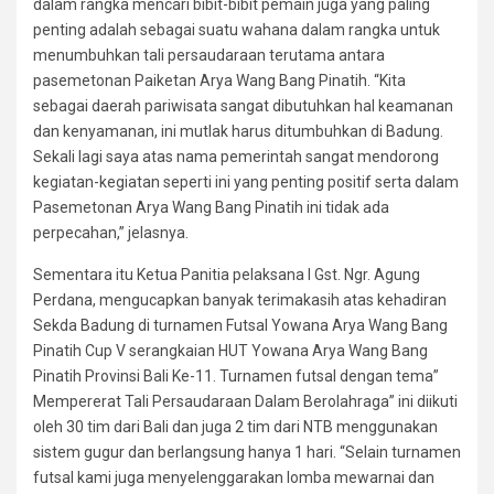
dalam rangka mencari bibit-bibit pemain juga yang paling
penting adalah sebagai suatu wahana dalam rangka untuk
menumbuhkan tali persaudaraan terutama antara
pasemetonan Paiketan Arya Wang Bang Pinatih. “Kita
sebagai daerah pariwisata sangat dibutuhkan hal keamanan
dan kenyamanan, ini mutlak harus ditumbuhkan di Badung.
Sekali lagi saya atas nama pemerintah sangat mendorong
kegiatan-kegiatan seperti ini yang penting positif serta dalam
Pasemetonan Arya Wang Bang Pinatih ini tidak ada
perpecahan,” jelasnya.
Sementara itu Ketua Panitia pelaksana I Gst. Ngr. Agung
Perdana, mengucapkan banyak terimakasih atas kehadiran
Sekda Badung di turnamen Futsal Yowana Arya Wang Bang
Pinatih Cup V serangkaian HUT Yowana Arya Wang Bang
Pinatih Provinsi Bali Ke-11. Turnamen futsal dengan tema”
Mempererat Tali Persaudaraan Dalam Berolahraga” ini diikuti
oleh 30 tim dari Bali dan juga 2 tim dari NTB menggunakan
sistem gugur dan berlangsung hanya 1 hari. “Selain turnamen
futsal kami juga menyelenggarakan lomba mewarnai dan