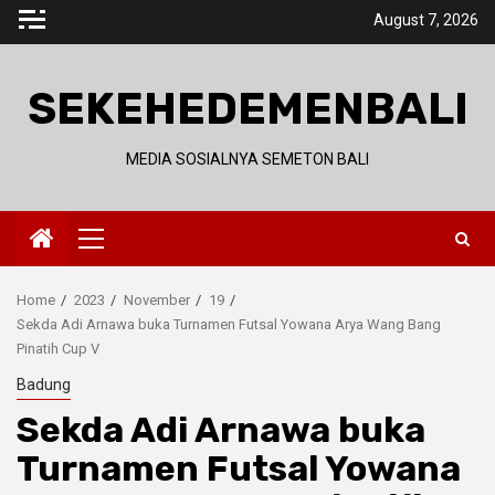
Skip
August 7, 2026
to
content
SEKEHEDEMENBALI
MEDIA SOSIALNYA SEMETON BALI
Primary
Menu
Home
2023
November
19
Sekda Adi Arnawa buka Turnamen Futsal Yowana Arya Wang Bang
Pinatih Cup V
Badung
Sekda Adi Arnawa buka
Turnamen Futsal Yowana