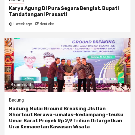
Karya Agung Di Pura Segara Bengiat, Bupati
Tandatangani Prasasti
1 week ago
deni oke
3 min read
Badung
Badung Mulai Ground Breaking Jls Dan
Shortcut Berawa–umalas–kedampang–teuku
Umar Barat Proyek Rp 2,9 Triliun Ditargetkan
Urai Kemacetan Kawasan Wisata