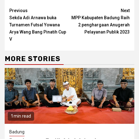
Continue
Previous
Next
Sekda Adi Arnawa buka
MPP Kabupaten Badung Raih
Reading
Turnamen Futsal Yowana
2 penghargaan Anugerah
Arya Wang Bang Pinatih Cup
Pelayanan Publik 2023
V
MORE STORIES
1 min read
Badung