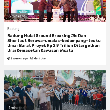
3 min read
Badung
Badung Mulai Ground Breaking Jls Dan
Shortcut Berawa–umalas–kedampang–teuku
Umar Barat Proyek Rp 2,9 Triliun Ditargetkan
Urai Kemacetan Kawasan Wisata
2 weeks ago
deni oke
1 min read