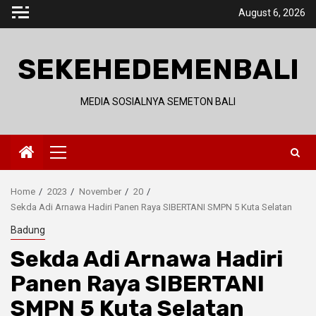
Skip
August 6, 2026
to
content
SEKEHEDEMENBALI
MEDIA SOSIALNYA SEMETON BALI
Primary
Menu
Home
2023
November
20
Sekda Adi Arnawa Hadiri Panen Raya SIBERTANI SMPN 5 Kuta Selatan
Badung
Sekda Adi Arnawa Hadiri
Panen Raya SIBERTANI
SMPN 5 Kuta Selatan