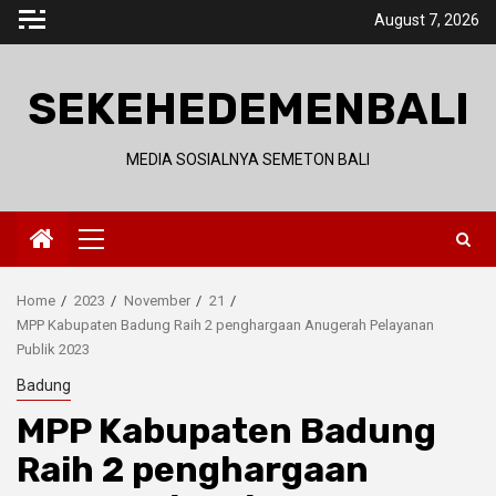
Skip
August 7, 2026
to
content
SEKEHEDEMENBALI
MEDIA SOSIALNYA SEMETON BALI
Primary
Menu
Home
2023
November
21
MPP Kabupaten Badung Raih 2 penghargaan Anugerah Pelayanan
Publik 2023
Badung
MPP Kabupaten Badung
Raih 2 penghargaan