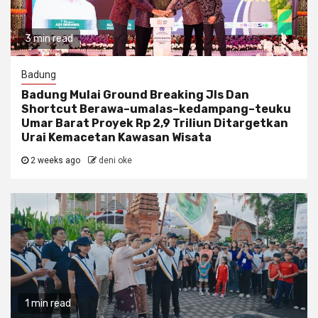
3 min read
Badung
Badung Mulai Ground Breaking Jls Dan
Shortcut Berawa–umalas–kedampang–teuku
Umar Barat Proyek Rp 2,9 Triliun Ditargetkan
Urai Kemacetan Kawasan Wisata
2 weeks ago
deni oke
1 min read