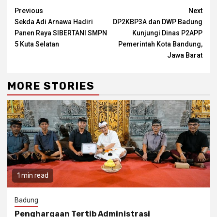
Continue
Previous
Next
Sekda Adi Arnawa Hadiri
DP2KBP3A dan DWP Badung
Reading
Panen Raya SIBERTANI SMPN
Kunjungi Dinas P2APP
5 Kuta Selatan
Pemerintah Kota Bandung,
Jawa Barat
MORE STORIES
1 min read
Badung
Penghargaan Tertib Administrasi