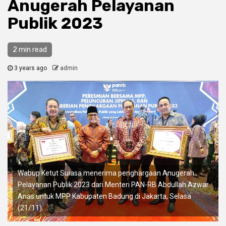
Anugerah Pelayanan
Publik 2023
2 min read
3 years ago
admin
Wabup Ketut Suiasa menerima penghargaan Anugerah
Pelayanan Publik 2023 dari Menteri PAN-RB Abdullah Azwar
Anas untuk MPP Kabupaten Badung di Jakarta, Selasa
(21/11).