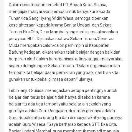
Dalam kesempatan tersebut Plt. Bupati Ketut Suiasa,
mengajak masyarakat semua untuk bersyukur kepada
Tuhan/Ida Sang Hyang Widhi Wasa, semoga diberikan
kesejahteraan kepada krama Banjar Undagi dan Sekaa
Teruna Eka Cita, Desa Mambal yang saat ini melaksanakan
perayaan HUT. Dijelaskan bahwa Sekaa Teruna/Generasi
Muda merupakan calon-calon pemimpin di Kabupaten
Badung kedepan, dikarenakan telah belajar dengan baik dan
berperan aktif dalam berorganisasi di lingkungan masyarakat
seperti di lingkungan Sekaa Teruna. “Dalam organisasi inilah
tempat kita belajar dasar pemikiran yang baik, dan bisa kita
gunakan untuk bekal di masa depan,” ujarnya.
Lebih lanjut Suiasa, menegaskan betapa pentingnya untuk
belajar dan terus belajar, tidak hanya di sekolah karena
belajar itu ada tiga tempat yaitu belajar di sekolah yang
gurunya adalah Guru Pengajian, di rumah gurunya adalah
Guru Rupaka atau orang tua dan di masyarakat yang gurunya
adalah Guru Wisesa. “Saya berharap kepada STT. Eka Cita,
Banjar Undagi Mambal, guna membentuk menjadi manusia