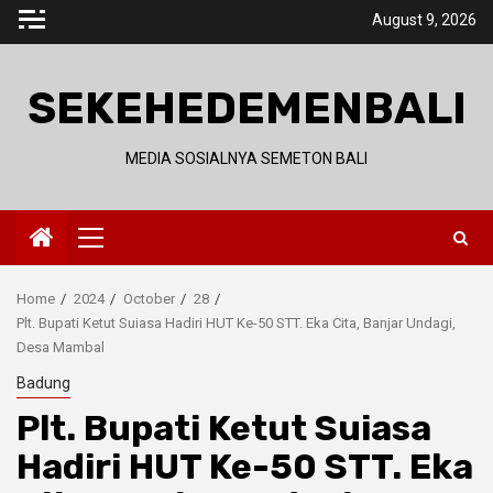
Skip
August 9, 2026
to
content
SEKEHEDEMENBALI
MEDIA SOSIALNYA SEMETON BALI
Primary
Menu
Home
2024
October
28
Plt. Bupati Ketut Suiasa Hadiri HUT Ke-50 STT. Eka Cita, Banjar Undagi,
Desa Mambal
Badung
Plt. Bupati Ketut Suiasa
Hadiri HUT Ke-50 STT. Eka