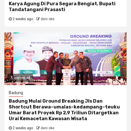
Karya Agung Di Pura Segara Bengiat, Bupati
Tandatangani Prasasti
2 weeks ago
deni oke
3 min read
Badung
Badung Mulai Ground Breaking Jls Dan
Shortcut Berawa–umalas–kedampang–teuku
Umar Barat Proyek Rp 2,9 Triliun Ditargetkan
Urai Kemacetan Kawasan Wisata
2 weeks ago
deni oke