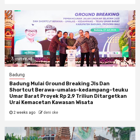
3 min read
Badung
Badung Mulai Ground Breaking Jls Dan
Shortcut Berawa–umalas–kedampang–teuku
Umar Barat Proyek Rp 2,9 Triliun Ditargetkan
Urai Kemacetan Kawasan Wisata
2 weeks ago
deni oke