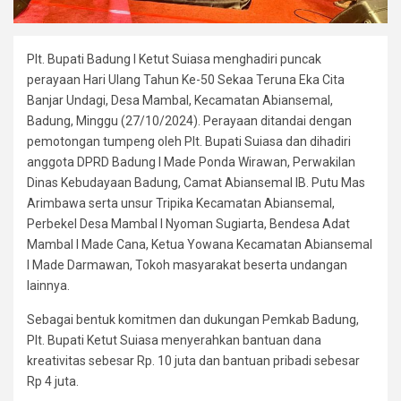
Plt. Bupati Badung I Ketut Suiasa menghadiri puncak
perayaan Hari Ulang Tahun Ke-50 Sekaa Teruna Eka Cita
Banjar Undagi, Desa Mambal, Kecamatan Abiansemal,
Badung, Minggu (27/10/2024). Perayaan ditandai dengan
pemotongan tumpeng oleh Plt. Bupati Suiasa dan dihadiri
anggota DPRD Badung I Made Ponda Wirawan, Perwakilan
Dinas Kebudayaan Badung, Camat Abiansemal IB. Putu Mas
Arimbawa serta unsur Tripika Kecamatan Abiansemal,
Perbekel Desa Mambal I Nyoman Sugiarta, Bendesa Adat
Mambal I Made Cana, Ketua Yowana Kecamatan Abiansemal
I Made Darmawan, Tokoh masyarakat beserta undangan
lainnya.
Sebagai bentuk komitmen dan dukungan Pemkab Badung,
Plt. Bupati Ketut Suiasa menyerahkan bantuan dana
kreativitas sebesar Rp. 10 juta dan bantuan pribadi sebesar
Rp 4 juta.