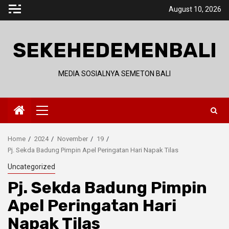
Skip
August 10, 2026
to
content
SEKEHEDEMENBALI
MEDIA SOSIALNYA SEMETON BALI
Primary
Menu
Home
2024
November
19
Pj. Sekda Badung Pimpin Apel Peringatan Hari Napak Tilas
Uncategorized
Pj. Sekda Badung Pimpin
Apel Peringatan Hari
Napak Tilas