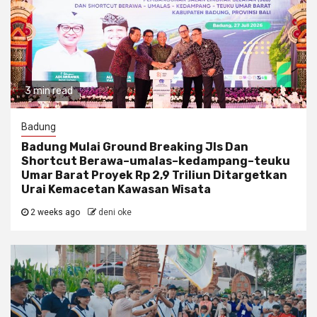
3 min read
Badung
Badung Mulai Ground Breaking Jls Dan
Shortcut Berawa–umalas–kedampang–teuku
Umar Barat Proyek Rp 2,9 Triliun Ditargetkan
Urai Kemacetan Kawasan Wisata
2 weeks ago
deni oke