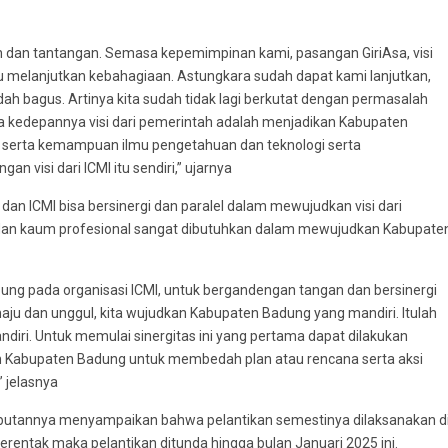
 dan tantangan. Semasa kepemimpinan kami, pasangan GiriAsa, visi
u melanjutkan kebahagiaan. Astungkara sudah dapat kami lanjutkan,
 bagus. Artinya kita sudah tidak lagi berkutat dengan permasalah
ka kedepannya visi dari pemerintah adalah menjadikan Kabupaten
n serta kemampuan ilmu pengetahuan dan teknologi serta
n visi dari ICMI itu sendiri,” ujarnya
 ICMI bisa bersinergi dan paralel dalam mewujudkan visi dari
an kaum profesional sangat dibutuhkan dalam mewujudkan Kabupate
ng pada organisasi ICMI, untuk bergandengan tangan dan bersinergi
aju dan unggul, kita wujudkan Kabupaten Badung yang mandiri. Itulah
iri. Untuk memulai sinergitas ini yang pertama dapat dilakukan
h Kabupaten Badung untuk membedah plan atau rencana serta aksi
 jelasnya
annya menyampaikan bahwa pelantikan semestinya dilaksanakan d
erentak maka pelantikan ditunda hingga bulan Januari 2025 ini.