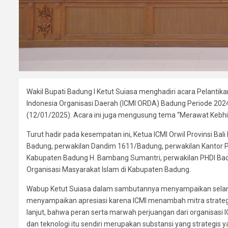
Wakil Bupati Badung I Ketut Suiasa menghadiri acara Pelanti
Indonesia Organisasi Daerah (ICMI ORDA) Badung Periode 20
(12/01/2025). Acara ini juga mengusung tema “Merawat Keb
Turut hadir pada kesempatan ini, Ketua ICMI Orwil Provinsi Bal
Badung, perwakilan Dandim 1611/Badung, perwakilan Kantor P
Kabupaten Badung H. Bambang Sumantri, perwakilan PHDI Ba
Organisasi Masyarakat Islam di Kabupaten Badung.
Wabup Ketut Suiasa dalam sambutannya menyampaikan selamat
menyampaikan apresiasi karena ICMI menambah mitra strategi
lanjut, bahwa peran serta marwah perjuangan dari organisas
dan teknologi itu sendiri merupakan substansi yang strategis