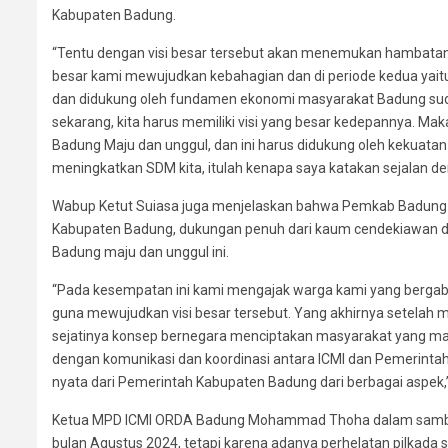
Kabupaten Badung.
“Tentu dengan visi besar tersebut akan menemukan hambatan
besar kami mewujudkan kebahagian dan di periode kedua yait
dan didukung oleh fundamen ekonomi masyarakat Badung sudah
sekarang, kita harus memiliki visi yang besar kedepannya. Ma
Badung Maju dan unggul, dan ini harus didukung oleh kekuata
meningkatkan SDM kita, itulah kenapa saya katakan sejalan denga
Wabup Ketut Suiasa juga menjelaskan bahwa Pemkab Badung dan
Kabupaten Badung, dukungan penuh dari kaum cendekiawan d
Badung maju dan unggul ini.
“Pada kesempatan ini kami mengajak warga kami yang bergabu
guna mewujudkan visi besar tersebut. Yang akhirnya setelah m
sejatinya konsep bernegara menciptakan masyarakat yang mand
dengan komunikasi dan koordinasi antara ICMI dan Pemerinta
nyata dari Pemerintah Kabupaten Badung dari berbagai aspek,”
Ketua MPD ICMI ORDA Badung Mohammad Thoha dalam sambut
bulan Agustus 2024, tetapi karena adanya perhelatan pilkada s