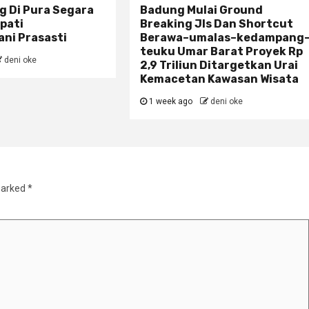
g Di Pura Segara
Badung Mulai Ground
pati
Breaking Jls Dan Shortcut
ni Prasasti
Berawa–umalas–kedampang
teuku Umar Barat Proyek Rp
deni oke
2,9 Triliun Ditargetkan Urai
Kemacetan Kawasan Wisata
1 week ago
deni oke
marked
*