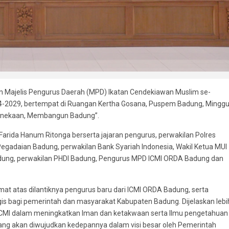
kan Majelis Pengurus Daerah (MPD) Ikatan Cendekiawan Muslim se-
24-2029, bertempat di Ruangan Kertha Gosana, Puspem Badung, Mingg
hinekaan, Membangun Badung”.
i Farida Hanum Ritonga berserta jajaran pengurus, perwakilan Polres
egadaian Badung, perwakilan Bank Syariah Indonesia, Wakil Ketua MUI
dung, perwakilan PHDI Badung, Pengurus MPD ICMI ORDA Badung dan
 atas dilantiknya pengurus baru dari ICMI ORDA Badung, serta
s bagi pemerintah dan masyarakat Kabupaten Badung. Dijelaskan lebi
i ICMI dalam meningkatkan Iman dan ketakwaan serta Ilmu pengetahuan
 yang akan diwujudkan kedepannya dalam visi besar oleh Pemerintah