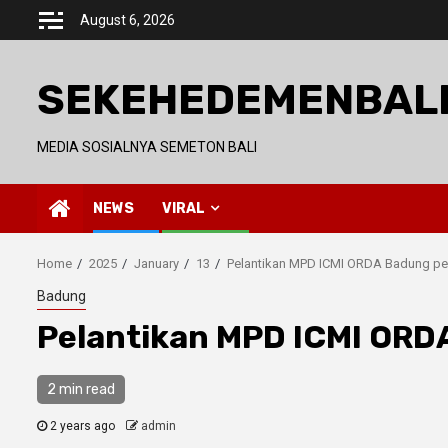
Skip
August 6, 2026
to
content
SEKEHEDEMENBAL
MEDIA SOSIALNYA SEMETON BALI
NEWS
VIRAL
Home
2025
January
13
Pelantikan MPD ICMI ORDA Badung pe
Badung
Pelantikan MPD ICMI ORD
2 min read
2 years ago
admin