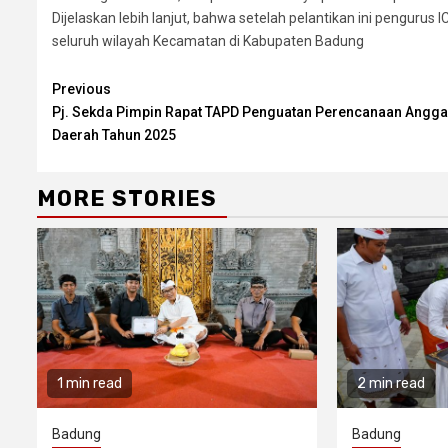
Dijelaskan lebih lanjut, bahwa setelah pelantikan ini penguru
seluruh wilayah Kecamatan di Kabupaten Badung
Continue
Previous
Pj. Sekda Pimpin Rapat TAPD Penguatan Perencanaan Angg
Reading
Daerah Tahun 2025
MORE STORIES
1 min read
2 min read
Badung
Badung