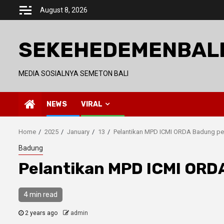
Skip
August 8, 2026
to
content
SEKEHEDEMENBAL
MEDIA SOSIALNYA SEMETON BALI
NEWS
VIRAL
Home
2025
January
13
Pelantikan MPD ICMI ORDA Badung pe
Badung
Pelantikan MPD ICMI ORD
4 min read
2 years ago
admin