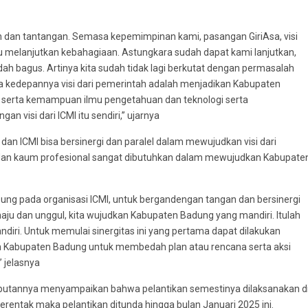
 dan tantangan. Semasa kepemimpinan kami, pasangan GiriAsa, visi
u melanjutkan kebahagiaan. Astungkara sudah dapat kami lanjutkan,
 bagus. Artinya kita sudah tidak lagi berkutat dengan permasalah
ka kedepannya visi dari pemerintah adalah menjadikan Kabupaten
n serta kemampuan ilmu pengetahuan dan teknologi serta
n visi dari ICMI itu sendiri,” ujarnya
 ICMI bisa bersinergi dan paralel dalam mewujudkan visi dari
an kaum profesional sangat dibutuhkan dalam mewujudkan Kabupate
ng pada organisasi ICMI, untuk bergandengan tangan dan bersinergi
aju dan unggul, kita wujudkan Kabupaten Badung yang mandiri. Itulah
iri. Untuk memulai sinergitas ini yang pertama dapat dilakukan
h Kabupaten Badung untuk membedah plan atau rencana serta aksi
 jelasnya
annya menyampaikan bahwa pelantikan semestinya dilaksanakan d
erentak maka pelantikan ditunda hingga bulan Januari 2025 ini.