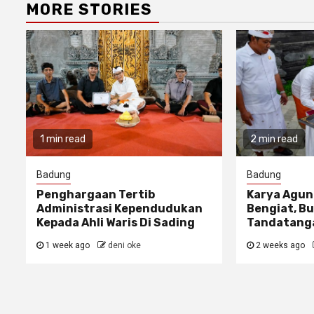
MORE STORIES
1 min read
2 min read
Badung
Badung
Penghargaan Tertib
Karya Agun
Administrasi Kependudukan
Bengiat, Bu
Kepada Ahli Waris Di Sading
Tandatanga
1 week ago
deni oke
2 weeks ago