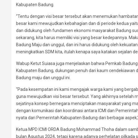
Kabupaten Badung.
“Tentu dengan visi besar tersebut akan menemukan hambatan
besar kami mewujudkan kebahagian dan di periode kedua yait
dan didukung oleh fundamen ekonomi masyarakat Badung sudah
sekarang, kita harus memiliki visi yang besar kedepannya. Ma
Badung Maju dan unggul, dan ini harus didukung oleh kekuata
meningkatkan SDM kita, itulah kenapa saya katakan sejalan denga
Wabup Ketut Suiasa juga menjelaskan bahwa Pemkab Badung dan
Kabupaten Badung, dukungan penuh dari kaum cendekiawan d
Badung maju dan unggul ini.
“Pada kesempatan ini kami mengajak warga kami yang bergabu
guna mewujudkan visi besar tersebut. Yang akhirnya setelah m
sejatinya konsep bernegara menciptakan masyarakat yang mand
dengan komunikasi dan koordinasi antara ICMI dan Pemerinta
nyata dari Pemerintah Kabupaten Badung dari berbagai aspek,”
Ketua MPD ICMI ORDA Badung Mohammad Thoha dalam sambut
bulan Agustus 2024, tetapi karena adanya perhelatan pilkada s