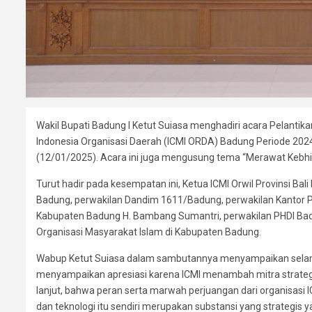
Wakil Bupati Badung I Ketut Suiasa menghadiri acara Pelanti
Indonesia Organisasi Daerah (ICMI ORDA) Badung Periode 20
(12/01/2025). Acara ini juga mengusung tema “Merawat Keb
Turut hadir pada kesempatan ini, Ketua ICMI Orwil Provinsi Bal
Badung, perwakilan Dandim 1611/Badung, perwakilan Kantor P
Kabupaten Badung H. Bambang Sumantri, perwakilan PHDI Ba
Organisasi Masyarakat Islam di Kabupaten Badung.
Wabup Ketut Suiasa dalam sambutannya menyampaikan selamat
menyampaikan apresiasi karena ICMI menambah mitra strategi
lanjut, bahwa peran serta marwah perjuangan dari organisas
dan teknologi itu sendiri merupakan substansi yang strategis