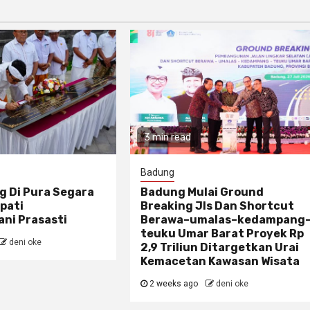
3 min read
Badung
g Di Pura Segara
Badung Mulai Ground
pati
Breaking Jls Dan Shortcut
ni Prasasti
Berawa–umalas–kedampang
teuku Umar Barat Proyek Rp
deni oke
2,9 Triliun Ditargetkan Urai
Kemacetan Kawasan Wisata
2 weeks ago
deni oke