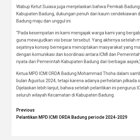
Wabup Ketut Suiasa juga menjelaskan bahwa Pemkab Badung dan
Kabupaten Badung, dukungan penuh dari kaum cendekiawan d
Badung maju dan unggul ini.
“Pada kesempatan ini kami mengajak warga kami yang bergabu
guna mewujudkan visi besar tersebut. Yang akhirnya setelah m
sejatinya konsep bernegara menciptakan masyarakat yang mand
dengan komunikasi dan koordinasi antara ICMI dan Pemerinta
nyata dari Pemerintah Kabupaten Badung dari berbagai aspek,”
Ketua MPD ICMI ORDA Badung Mohammad Thoha dalam sambut
bulan Agustus 2024, tetapi karena adanya perhelatan pilkada s
Dijelaskan lebih lanjut, bahwa setelah pelantikan ini penguru
seluruh wilayah Kecamatan di Kabupaten Badung.
Continue
Previous
Pelantikan MPD ICMI ORDA Badung periode 2024-2029
Reading