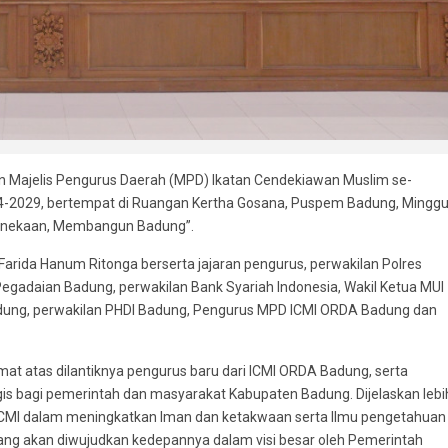
kan Majelis Pengurus Daerah (MPD) Ikatan Cendekiawan Muslim se-
24-2029, bertempat di Ruangan Kertha Gosana, Puspem Badung, Mingg
hinekaan, Membangun Badung”.
i Farida Hanum Ritonga berserta jajaran pengurus, perwakilan Polres
egadaian Badung, perwakilan Bank Syariah Indonesia, Wakil Ketua MUI
dung, perwakilan PHDI Badung, Pengurus MPD ICMI ORDA Badung dan
 atas dilantiknya pengurus baru dari ICMI ORDA Badung, serta
s bagi pemerintah dan masyarakat Kabupaten Badung. Dijelaskan lebi
i ICMI dalam meningkatkan Iman dan ketakwaan serta Ilmu pengetahuan
 yang akan diwujudkan kedepannya dalam visi besar oleh Pemerintah