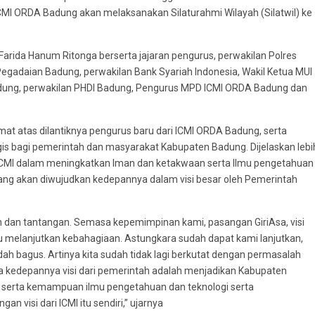
s ICMI ORDA Badung akan melaksanakan Silaturahmi Wilayah (Silatwil) ke
i Farida Hanum Ritonga berserta jajaran pengurus, perwakilan Polres
egadaian Badung, perwakilan Bank Syariah Indonesia, Wakil Ketua MUI
dung, perwakilan PHDI Badung, Pengurus MPD ICMI ORDA Badung dan
 atas dilantiknya pengurus baru dari ICMI ORDA Badung, serta
s bagi pemerintah dan masyarakat Kabupaten Badung. Dijelaskan lebi
i ICMI dalam meningkatkan Iman dan ketakwaan serta Ilmu pengetahuan
 yang akan diwujudkan kedepannya dalam visi besar oleh Pemerintah
 dan tantangan. Semasa kepemimpinan kami, pasangan GiriAsa, visi
u melanjutkan kebahagiaan. Astungkara sudah dapat kami lanjutkan,
 bagus. Artinya kita sudah tidak lagi berkutat dengan permasalah
ka kedepannya visi dari pemerintah adalah menjadikan Kabupaten
n serta kemampuan ilmu pengetahuan dan teknologi serta
n visi dari ICMI itu sendiri,” ujarnya