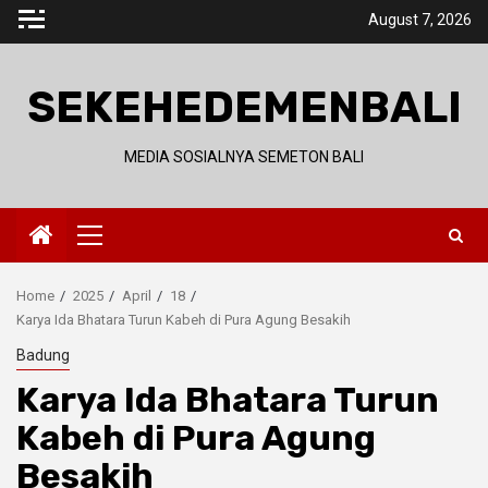
Skip
August 7, 2026
to
content
SEKEHEDEMENBALI
MEDIA SOSIALNYA SEMETON BALI
Primary
Menu
Home
2025
April
18
Karya Ida Bhatara Turun Kabeh di Pura Agung Besakih
Badung
Karya Ida Bhatara Turun
Kabeh di Pura Agung
Besakih