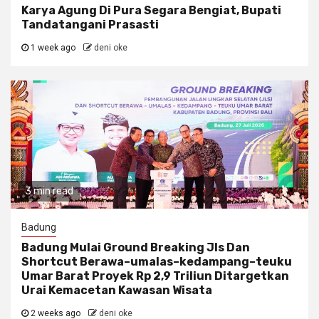
Karya Agung Di Pura Segara Bengiat, Bupati
Tandatangani Prasasti
1 week ago
deni oke
3 min read
Badung
Badung Mulai Ground Breaking Jls Dan
Shortcut Berawa–umalas–kedampang–teuku
Umar Barat Proyek Rp 2,9 Triliun Ditargetkan
Urai Kemacetan Kawasan Wisata
2 weeks ago
deni oke