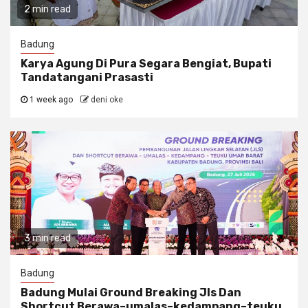
2 min read
Badung
Karya Agung Di Pura Segara Bengiat, Bupati
Tandatangani Prasasti
1 week ago
deni oke
3 min read
Badung
Badung Mulai Ground Breaking Jls Dan
Shortcut Berawa–umalas–kedampang–teuku