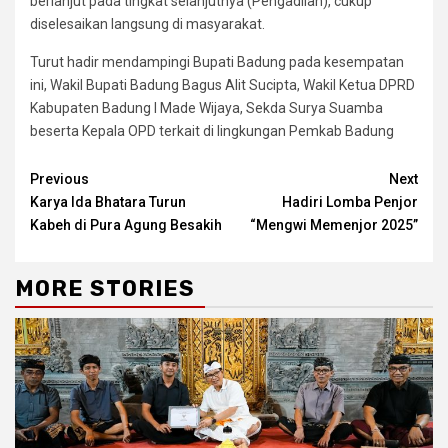
berlanjut pada tingkat selanjutnya (Pengadilan), cukup
diselesaikan langsung di masyarakat.
Turut hadir mendampingi Bupati Badung pada kesempatan
ini, Wakil Bupati Badung Bagus Alit Sucipta, Wakil Ketua DPRD
Kabupaten Badung I Made Wijaya, Sekda Surya Suamba
beserta Kepala OPD terkait di lingkungan Pemkab Badung
Continue
Previous
Next
Karya Ida Bhatara Turun
Hadiri Lomba Penjor
Reading
Kabeh di Pura Agung Besakih
“Mengwi Memenjor 2025”
MORE STORIES