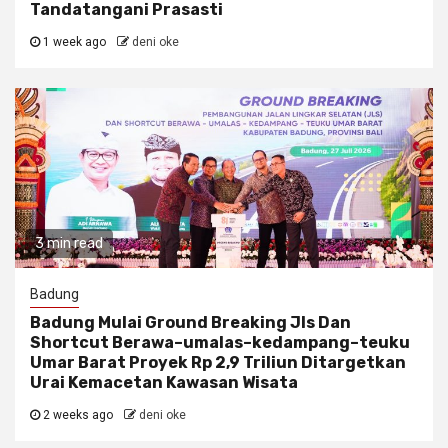
Tandatangani Prasasti
1 week ago
deni oke
3 min read
Badung
Badung Mulai Ground Breaking Jls Dan
Shortcut Berawa–umalas–kedampang–teuku
Umar Barat Proyek Rp 2,9 Triliun Ditargetkan
Urai Kemacetan Kawasan Wisata
2 weeks ago
deni oke