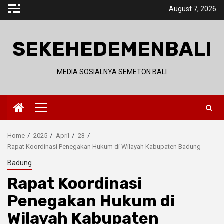
Skip
August 7, 2026
to
content
SEKEHEDEMENBALI
MEDIA SOSIALNYA SEMETON BALI
Primary
Menu
Home
2025
April
23
Rapat Koordinasi Penegakan Hukum di Wilayah Kabupaten Badung
Badung
Rapat Koordinasi
Penegakan Hukum di
Wilayah Kabupaten