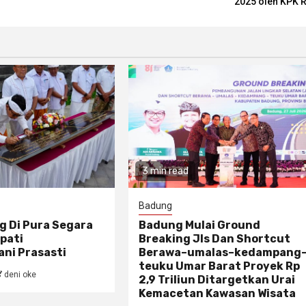
2025 oleh KPK R
3 min read
Badung
g Di Pura Segara
Badung Mulai Ground
pati
Breaking Jls Dan Shortcut
ni Prasasti
Berawa–umalas–kedampang
teuku Umar Barat Proyek Rp
deni oke
2,9 Triliun Ditargetkan Urai
Kemacetan Kawasan Wisata