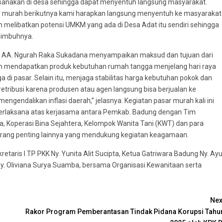
aksanakan di desa sehingga dapat menyentuh langsung masyarakat.
r murah berikutnya kami harapkan langsung menyentuh ke masyarakat
 melibatkan potensi UMKM yang ada di Desa Adat itu sendiri sehingga
 imbuhnya.
g AA. Ngurah Raka Sukadana menyampaikan maksud dan tujuan dari
n mendapatkan produk kebutuhan rumah tangga menjelang hari raya
a di pasar. Selain itu, menjaga stabilitas harga kebutuhan pokok dan
retribusi karena produsen atau agen langsung bisa berjualan ke
gendalikan inflasi daerah,” jelasnya. Kegiatan pasar murah kali ini
 terlaksana atas kerjasama antara Pemkab. Badung dengan Tim
 Koperasi Bina Sejahtera, Kelompok Wanita Tani (KWT) dan para
rang penting lainnya yang mendukung kegiatan keagamaan.
etaris I TP PKK Ny. Yunita Alit Sucipta, Ketua Gatriwara Badung Ny. Ay
. Oliviana Surya Suamba, bersama Organisasi Kewanitaan serta
Nex
Rakor Program Pemberantasan Tindak Pidana Korupsi Tahu