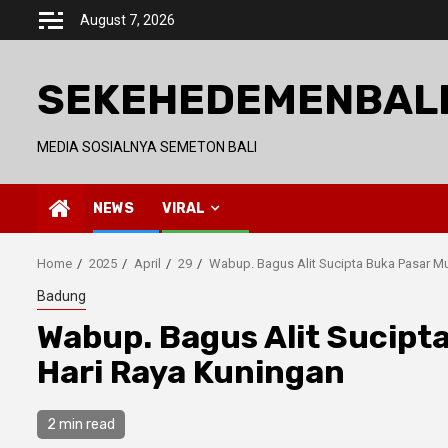
Skip
August 7, 2026
to
content
SEKEHEDEMENBAL
MEDIA SOSIALNYA SEMETON BALI
NEWS
VIRAL
Home
2025
April
29
Wabup. Bagus Alit Sucipta Buka Pasar M
Badung
Wabup. Bagus Alit Sucip
Hari Raya Kuningan
2 min read