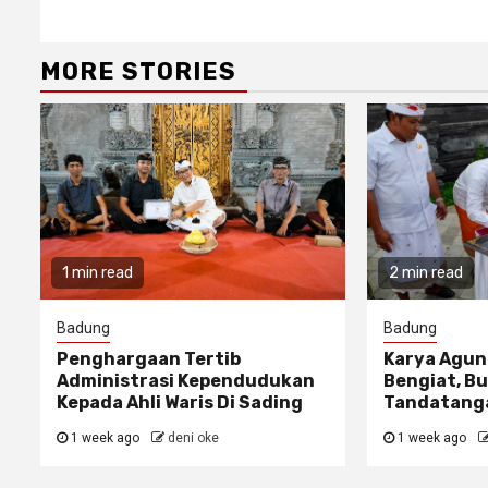
MORE STORIES
1 min read
2 min read
Badung
Badung
Penghargaan Tertib
Karya Agun
Administrasi Kependudukan
Bengiat, Bu
Kepada Ahli Waris Di Sading
Tandatanga
1 week ago
deni oke
1 week ago