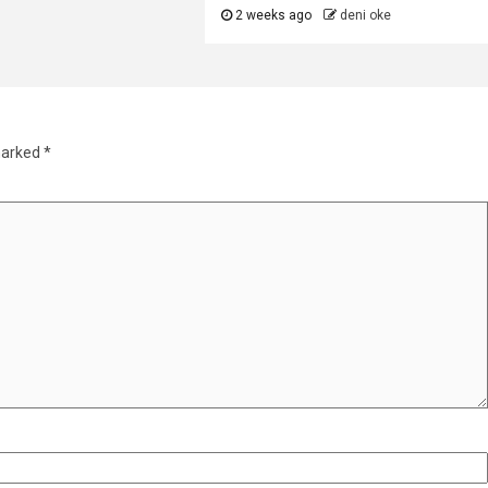
2 weeks ago
deni oke
marked
*