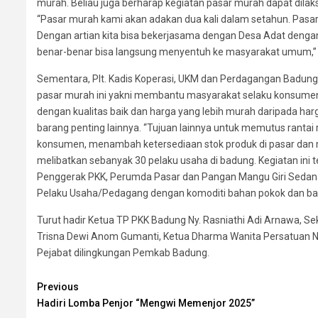
murah. Beliau juga berharap kegiatan pasar murah dapat dil
“Pasar murah kami akan adakan dua kali dalam setahun. Pasa
Dengan artian kita bisa bekerjasama dengan Desa Adat dengan
benar-benar bisa langsung menyentuh ke masyarakat umum,”
Sementara, Plt. Kadis Koperasi, UKM dan Perdagangan Badun
pasar murah ini yakni membantu masyarakat selaku konsume
dengan kualitas baik dan harga yang lebih murah daripada harg
barang penting lainnya. “Tujuan lainnya untuk memutus rantai 
konsumen, menambah ketersediaan stok produk di pasar dan men
melibatkan sebanyak 30 pelaku usaha di badung. Kegiatan ini
Penggerak PKK, Perumda Pasar dan Pangan Mangu Giri Sedana,
Pelaku Usaha/Pedagang dengan komoditi bahan pokok dan ba
Turut hadir Ketua TP PKK Badung Ny. Rasniathi Adi Arnawa, Sekr
Trisna Dewi Anom Gumanti, Ketua Dharma Wanita Persatuan Ny
Pejabat dilingkungan Pemkab Badung.
Continue
Previous
Hadiri Lomba Penjor “Mengwi Memenjor 2025”
Reading