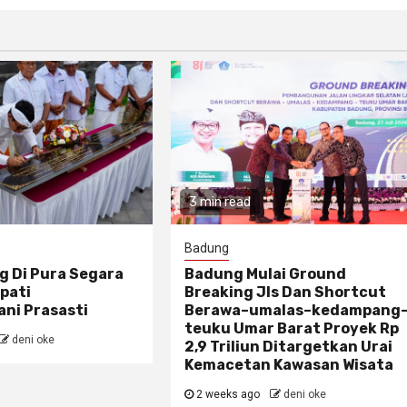
3 min read
Badung
g Di Pura Segara
Badung Mulai Ground
pati
Breaking Jls Dan Shortcut
ni Prasasti
Berawa–umalas–kedampang
teuku Umar Barat Proyek Rp
deni oke
2,9 Triliun Ditargetkan Urai
Kemacetan Kawasan Wisata
2 weeks ago
deni oke