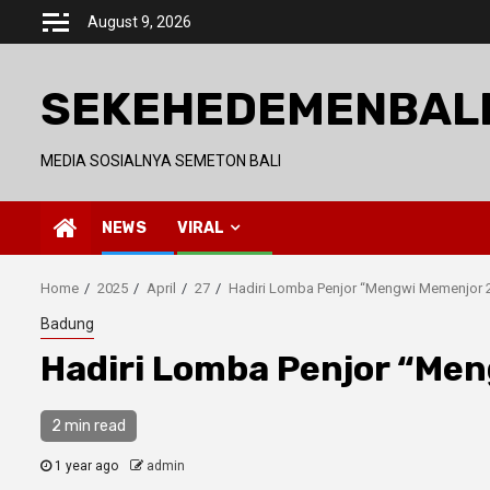
Skip
August 9, 2026
to
content
SEKEHEDEMENBAL
MEDIA SOSIALNYA SEMETON BALI
NEWS
VIRAL
Home
2025
April
27
Hadiri Lomba Penjor “Mengwi Memenjor 
Badung
Hadiri Lomba Penjor “Me
2 min read
1 year ago
admin