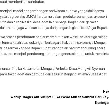
awa saat memberikan sambutan.
i menjadi model pengembangan pariwisata budaya yang tidak hanya
nyata bagi pelaku UMKM, terutama dalam produksi bahan dan aksesori
utin dan direplikasi di desa adat lain sebagai bagian dari gerakan
ng dalam menjaga warisan budaya dari pengaruh globalisasi,” ujar Bupati.
hwa proses pembuatan penjor membutuhkan waktu sekitar tiga mingg
n terima kasih atas dukungan berbagai pihak demi suksesnya Mengwi
r-besarnya kepada Bapak Bupati yang telah hadir mendukung acara
initas, tapi menjadi pendorong semangat generasi muda untuk mencinta
na, unsur Tripika Kecamatan Mengwi, Perbekel Desa Mengwi I Nyoman
para tokoh adat dan pemuda dari seluruh Banjar di wilayah Desa Adat
Nex
Wabup. Bagus Alit Sucipta Buka Pasar Murah Sambut Hari Ray
Kuninga