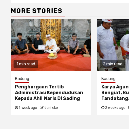
MORE STORIES
1 min read
2 min read
Badung
Badung
Penghargaan Tertib
Karya Agun
Administrasi Kependudukan
Bengiat, Bu
Kepada Ahli Waris Di Sading
Tandatanga
1 week ago
deni oke
2 weeks ago