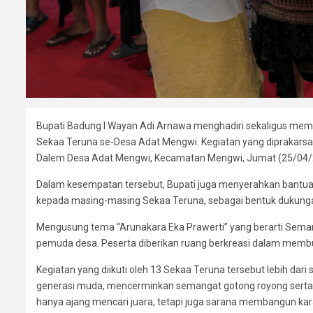
Bupati Badung I Wayan Adi Arnawa menghadiri sekaligus memb
Sekaa Teruna se-Desa Adat Mengwi. Kegiatan yang diprakarsa
Dalem Desa Adat Mengwi, Kecamatan Mengwi, Jumat (25/04/
Dalam kesempatan tersebut, Bupati juga menyerahkan bantuan d
kepada masing-masing Sekaa Teruna, sebagai bentuk dukung
Mengusung tema “Arunakara Eka Prawerti” yang berarti Semanga
pemuda desa. Peserta diberikan ruang berkreasi dalam membuat p
Kegiatan yang diikuti oleh 13 Sekaa Teruna tersebut lebih dari
generasi muda, mencerminkan semangat gotong royong serta de
hanya ajang mencari juara, tetapi juga sarana membangun karakt