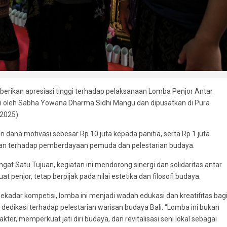
erikan apresiasi tinggi terhadap pelaksanaan Lomba Penjor Antar
i oleh Sabha Yowana Dharma Sidhi Mangu dan dipusatkan di Pura
2025).
ana motivasi sebesar Rp 10 juta kepada panitia, serta Rp 1 juta
an terhadap pemberdayaan pemuda dan pelestarian budaya.
t Satu Tujuan, kegiatan ini mendorong sinergi dan solidaritas antar
enjor, tetap berpijak pada nilai estetika dan filosofi budaya.
 sekadar kompetisi, lomba ini menjadi wadah edukasi dan kreatifitas bag
dikasi terhadap pelestarian warisan budaya Bali. “Lomba ini bukan
er, memperkuat jati diri budaya, dan revitalisasi seni lokal sebagai