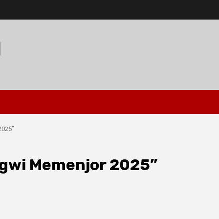
I
2025”
ngwi Memenjor 2025”