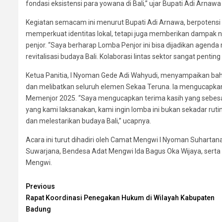
fondasi eksistensi para yowana di Bali,” ujar Bupati Adi Arn
Kegiatan semacam ini menurut Bupati Adi Arnawa, berpotens
memperkuat identitas lokal, tetapi juga memberikan dampak 
penjor. “Saya berharap Lomba Penjor ini bisa dijadikan agenda r
revitalisasi budaya Bali. Kolaborasi lintas sektor sangat penti
Ketua Panitia, I Nyoman Gede Adi Wahyudi, menyampaikan ba
dan melibatkan seluruh elemen Sekaa Teruna. Ia mengucapka
Memenjor 2025. “Saya mengucapkan terima kasih yang sebesa
yang kami laksanakan, kami ingin lomba ini bukan sekadar rut
dan melestarikan budaya Bali,” ucapnya.
Acara ini turut dihadiri oleh Camat Mengwi I Nyoman Suharta
Suwarjana, Bendesa Adat Mengwi Ida Bagus Oka Wijaya, serta 
Mengwi.
Continue
Previous
Rapat Koordinasi Penegakan Hukum di Wilayah Kabupaten
Reading
Badung