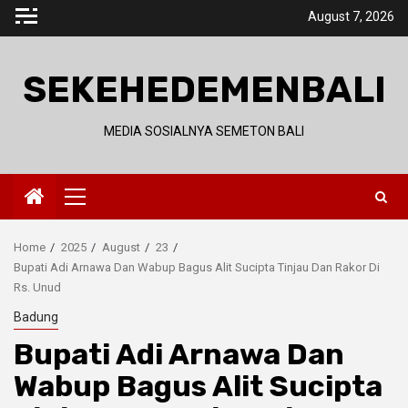
Skip
August 7, 2026
to
content
SEKEHEDEMENBALI
MEDIA SOSIALNYA SEMETON BALI
Primary
Menu
Home
2025
August
23
Bupati Adi Arnawa Dan Wabup Bagus Alit Sucipta Tinjau Dan Rakor Di
Rs. Unud
Badung
Bupati Adi Arnawa Dan
Wabup Bagus Alit Sucipta