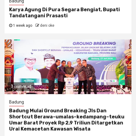
Badung
Karya Agung Di Pura Segara Bengiat, Bupati
Tandatangani Prasasti
1 week ago
deni oke
3 min read
Badung
Badung Mulai Ground Breaking Jls Dan
Shortcut Berawa–umalas–kedampang–teuku
Umar Barat Proyek Rp 2,9 Triliun Ditargetkan
Urai Kemacetan Kawasan Wisata