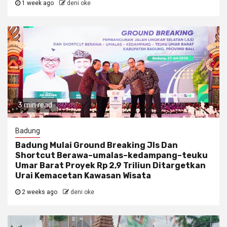
1 week ago
deni oke
3 min read
Badung
Badung Mulai Ground Breaking Jls Dan
Shortcut Berawa–umalas–kedampang–teuku
Umar Barat Proyek Rp 2,9 Triliun Ditargetkan
Urai Kemacetan Kawasan Wisata
2 weeks ago
deni oke