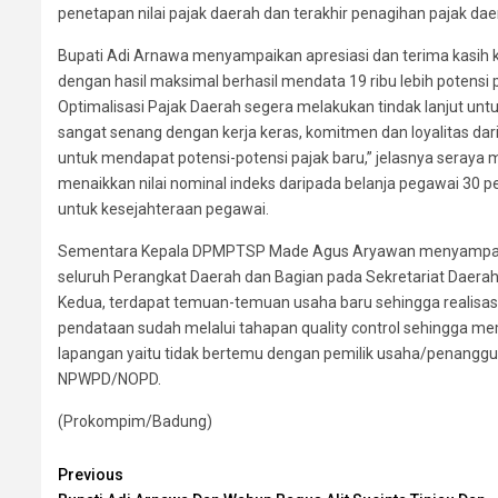
penetapan nilai pajak daerah dan terakhir penagihan pajak dae
Bupati Adi Arnawa menyampaikan apresiasi dan terima kasih 
dengan hasil maksimal berhasil mendata 19 ribu lebih potensi 
Optimalisasi Pajak Daerah segera melakukan tindak lanjut unt
sangat senang dengan kerja keras, komitmen dan loyalitas da
untuk mendapat potensi-potensi pajak baru,” jelasnya seraya
menaikkan nilai nominal indeks daripada belanja pegawai 30 pe
untuk kesejahteraan pegawai.
Sementara Kepala DPMPTSP Made Agus Aryawan menyampaikan 
seluruh Perangkat Daerah dan Bagian pada Sekretariat Daerah
Kedua, terdapat temuan-temuan usaha baru sehingga realisasi p
pendataan sudah melalui tahapan quality control sehingga me
lapangan yaitu tidak bertemu dengan pemilik usaha/penanggun
NPWPD/NOPD.
(Prokompim/Badung)
Continue
Previous