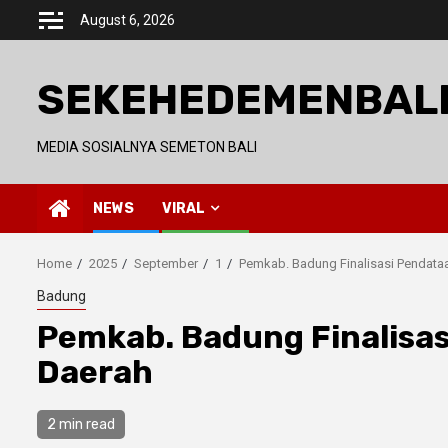
Skip
August 6, 2026
to
content
SEKEHEDEMENBAL
MEDIA SOSIALNYA SEMETON BALI
NEWS
VIRAL
Home
2025
September
1
Pemkab. Badung Finalisasi Pendataa
Badung
Pemkab. Badung Finalisas
Daerah
2 min read