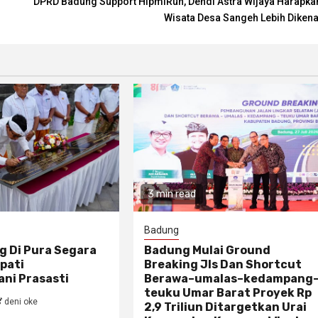
DPRD Badung Support HipmiRun, Dendi Astra Wijaya Harapka
Wisata Desa Sangeh Lebih Dikena
3 min read
Badung
g Di Pura Segara
Badung Mulai Ground
pati
Breaking Jls Dan Shortcut
ni Prasasti
Berawa–umalas–kedampang
teuku Umar Barat Proyek Rp
deni oke
2,9 Triliun Ditargetkan Urai