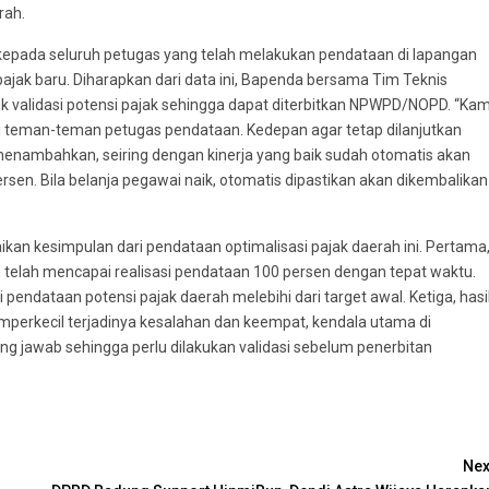
rah.
kepada seluruh petugas yang telah melakukan pendataan di lapangan
pajak baru. Diharapkan dari data ini, Bapenda bersama Tim Teknis
uk validasi potensi pajak sehingga dapat diterbitkan NPWPD/NOPD. “Kam
ri teman-teman petugas pendataan. Kedepan agar tetap dilanjutkan
 menambahkan, seiring dengan kinerja yang baik sudah otomatis akan
rsen. Bila belanja pegawai naik, otomatis dipastikan akan dikembalikan
kesimpulan dari pendataan optimalisasi pajak daerah ini. Pertama
 telah mencapai realisasi pendataan 100 persen dengan tepat waktu.
endataan potensi pajak daerah melebihi dari target awal. Ketiga, hasi
mperkecil terjadinya kesalahan dan keempat, kendala utama di
g jawab sehingga perlu dilakukan validasi sebelum penerbitan
Nex