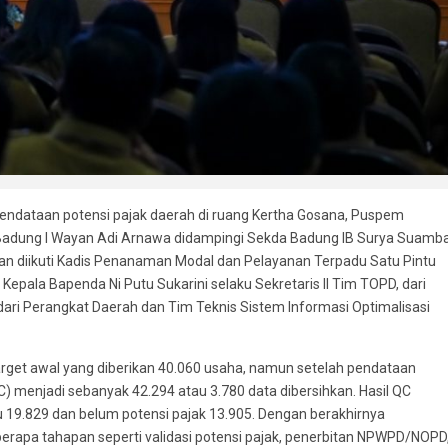
pendataan potensi pajak daerah di ruang Kertha Gosana, Puspem
i Badung I Wayan Adi Arnawa didampingi Sekda Badung IB Surya Suamb
an diikuti Kadis Penanaman Modal dan Pelayanan Terpadu Satu Pintu
epala Bapenda Ni Putu Sukarini selaku Sekretaris II Tim TOPD, dari
ari Perangkat Daerah dan Tim Teknis Sistem Informasi Optimalisasi
target awal yang diberikan 40.060 usaha, namun setelah pendataan
(QC) menjadi sebanyak 42.294 atau 3.780 data dibersihkan. Hasil QC
baru 19.829 dan belum potensi pajak 13.905. Dengan berakhirnya
eberapa tahapan seperti validasi potensi pajak, penerbitan NPWPD/NOPD