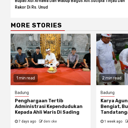
Bupati Adi Arnawa Dan Wabup Bagus Alit Sucipta Tinjau Dan
Reading
Rakor Di Rs. Unud
MORE STORIES
1 min read
2 min read
Badung
Badung
Penghargaan Tertib
Karya Agun
Administrasi Kependudukan
Bengiat, Bu
Kepada Ahli Waris Di Sading
Tandatanga
7 days ago
deni oke
1 week ago