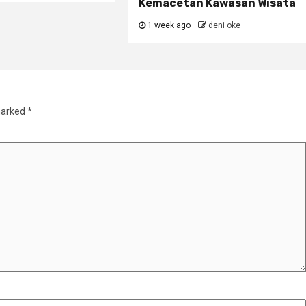
Kemacetan Kawasan Wisata
1 week ago
deni oke
marked
*