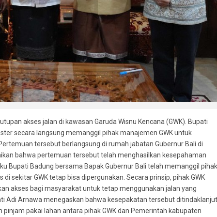
nutupan akses jalan di kawasan Garuda Wisnu Kencana (GWK). Bupati
oster secara langsung memanggil pihak manajemen GWK untuk
Pertemuan tersebut berlangsung di rumah jabatan Gubernur Bali di
aikan bahwa pertemuan tersebut telah menghasilkan kesepahaman
aku Bupati Badung bersama Bapak Gubernur Bali telah memanggil piha
 di sekitar GWK tetap bisa dipergunakan. Secara prinsip, pihak GWK
kan akses bagi masyarakat untuk tetap menggunakan jalan yang
pati Adi Arnawa menegaskan bahwa kesepakatan tersebut ditindaklanjut
njian pinjam pakai lahan antara pihak GWK dan Pemerintah kabupaten