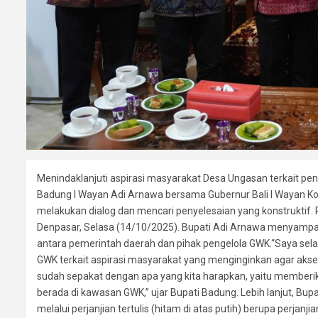
Menindaklanjuti aspirasi masyarakat Desa Ungasan terkait pe
Badung I Wayan Adi Arnawa bersama Gubernur Bali I Wayan K
melakukan dialog dan mencari penyelesaian yang konstruktif. 
Denpasar, Selasa (14/10/2025). Bupati Adi Arnawa menyamp
antara pemerintah daerah dan pihak pengelola GWK.“Saya sel
GWK terkait aspirasi masyarakat yang menginginkan agar akses
sudah sepakat dengan apa yang kita harapkan, yaitu memberi
berada di kawasan GWK,” ujar Bupati Badung. Lebih lanjut, Bu
melalui perjanjian tertulis (hitam di atas putih) berupa perja