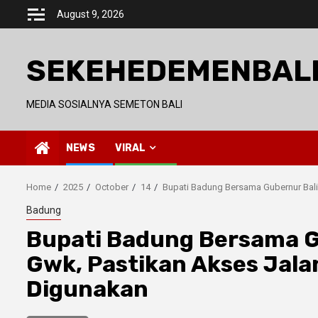
Skip
August 9, 2026
to
content
SEKEHEDEMENBAL
MEDIA SOSIALNYA SEMETON BALI
NEWS
VIRAL
Home
2025
October
14
Bupati Badung Bersama Gubernur Bali
Badung
Bupati Badung Bersama Gu
Gwk, Pastikan Akses Jala
Digunakan