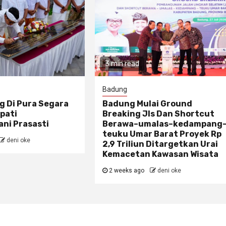
3 min read
Badung
g Di Pura Segara
Badung Mulai Ground
pati
Breaking Jls Dan Shortcut
ni Prasasti
Berawa–umalas–kedampang
teuku Umar Barat Proyek Rp
deni oke
2,9 Triliun Ditargetkan Urai
Kemacetan Kawasan Wisata
2 weeks ago
deni oke