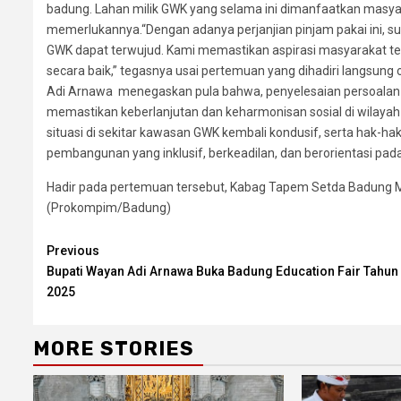
badung. Lahan milik GWK yang selama ini dimanfaatkan masya
memerlukannya.“Dengan adanya perjanjian pinjam pakai ini, s
GWK dapat terwujud. Kami memastikan aspirasi masyarakat te
secara baik,” tegasnya usai pertemuan yang dihadiri langsu
Adi Arnawa menegaskan pula bahwa, penyelesaian persoalan ini
memastikan keberlanjutan dan keharmonisan sosial di wilaya
situasi di sekitar kawasan GWK kembali kondusif, serta hak-
pembangunan yang inklusif, berkeadilan, dan berorientasi pa
Hadir pada pertemuan tersebut, Kabag Tapem Setda Badung M
(Prokompim/Badung)
Continue
Previous
Bupati Wayan Adi Arnawa Buka Badung Education Fair Tahun
Reading
2025
MORE STORIES