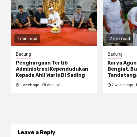
1 min read
2 min read
Badung
Badung
Penghargaan Tertib
Karya Agun
Administrasi Kependudukan
Bengiat, Bu
Kepada Ahli Waris Di Sading
Tandatanga
1 week ago
deni oke
2 weeks ago
Leave a Reply