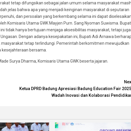
rakat tetap difungsikan sebagai jalan umum selama masyarakat masi
udah jelas bahwa apa yang menjadi keinginan masyarakat di seputaran
rpenuhi, dan persoalan yang berkembang selama ini dapat diselesaika
ng oleh Komisaris Utama GWK Mayjen Purn. Sang Nyoman Suwisma. Bupat
 tidak hanya bertujuan menjaga aksesibilitas masyarakat, tetapi juga
h Ungasan. Dengan adanya kesepakatan ini, Bupati Adi Arnawa berhara
hak masyarakat tetap terlindungi. Pemerintah berkomitmen mewujudkan
da kesejahteraan bersama.
ade Surya Dharma, Komisaris Utama GWK beserta jajaran.
Nex
Ketua DPRD Badung Apresiasi Badung Education Fair 2025
Wadah Inovasi dan Kolaborasi Pendidika