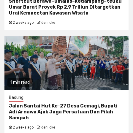
Shortcut Berawa–umalas–kedampang–teuku
Umar Barat Proyek Rp 2,9 Triliun Ditargetkan
Urai Kemacetan Kawasan Wisata
2 weeks ago
deni oke
1 min read
Badung
Jalan Santai Hut Ke-27 Desa Cemagi, Bupati
Adi Arnawa Ajak Jaga Persatuan Dan Pilah
Sampah
2 weeks ago
deni oke