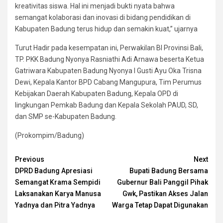
kreativitas siswa. Hal ini menjadi bukti nyata bahwa
semangat kolaborasi dan inovasi di bidang pendidikan di
Kabupaten Badung terus hidup dan semakin kuat,” ujarnya
Turut Hadir pada kesempatan ini, Perwakilan BI Provinsi Bali,
TP. PKK Badung Nyonya Rasniathi Adi Arnawa beserta Ketua
Gatriwara Kabupaten Badung Nyonya I Gusti Ayu Oka Trisna
Dewi, Kepala Kantor BPD Cabang Mangupura, Tim Perumus
Kebijakan Daerah Kabupaten Badung, Kepala OPD di
lingkungan Pemkab Badung dan Kepala Sekolah PAUD, SD,
dan SMP se-Kabupaten Badung.
(Prokompim/Badung)
Continue
Previous
Next
DPRD Badung Apresiasi
Bupati Badung Bersama
Reading
Semangat Krama Sempidi
Gubernur Bali Panggil Pihak
Laksanakan Karya Manusa
Gwk, Pastikan Akses Jalan
Yadnya dan Pitra Yadnya
Warga Tetap Dapat Digunakan