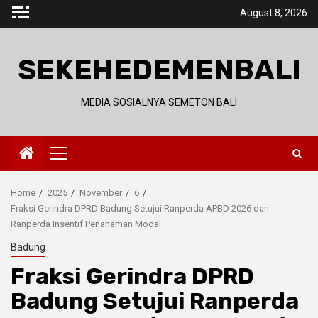
Skip
August 8, 2026
to
content
SEKEHEDEMENBALI
MEDIA SOSIALNYA SEMETON BALI
Primary
Menu
Home
2025
November
6
Fraksi Gerindra DPRD Badung Setujui Ranperda APBD 2026 dan
Ranperda Insentif Penanaman Modal
Badung
Fraksi Gerindra DPRD
Badung Setujui Ranperda