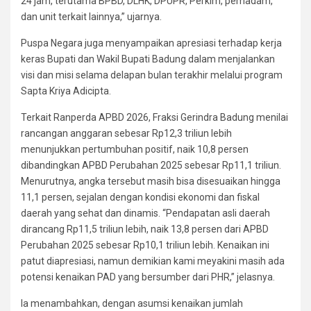
24 jam, terutama BPBD, DLHK, DPUPR, Perkim, pemadam,
dan unit terkait lainnya,” ujarnya.
Puspa Negara juga menyampaikan apresiasi terhadap kerja
keras Bupati dan Wakil Bupati Badung dalam menjalankan
visi dan misi selama delapan bulan terakhir melalui program
Sapta Kriya Adicipta.
Terkait Ranperda APBD 2026, Fraksi Gerindra Badung menilai
rancangan anggaran sebesar Rp12,3 triliun lebih
menunjukkan pertumbuhan positif, naik 10,8 persen
dibandingkan APBD Perubahan 2025 sebesar Rp11,1 triliun.
Menurutnya, angka tersebut masih bisa disesuaikan hingga
11,1 persen, sejalan dengan kondisi ekonomi dan fiskal
daerah yang sehat dan dinamis. “Pendapatan asli daerah
dirancang Rp11,5 triliun lebih, naik 13,8 persen dari APBD
Perubahan 2025 sebesar Rp10,1 triliun lebih. Kenaikan ini
patut diapresiasi, namun demikian kami meyakini masih ada
potensi kenaikan PAD yang bersumber dari PHR,” jelasnya.
Ia menambahkan, dengan asumsi kenaikan jumlah