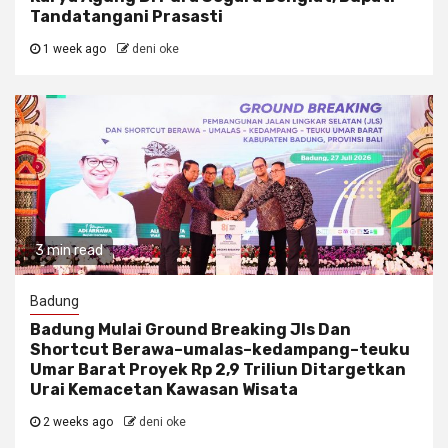
Tandatangani Prasasti
1 week ago
deni oke
3 min read
Badung
Badung Mulai Ground Breaking Jls Dan
Shortcut Berawa–umalas–kedampang–teuku
Umar Barat Proyek Rp 2,9 Triliun Ditargetkan
Urai Kemacetan Kawasan Wisata
2 weeks ago
deni oke