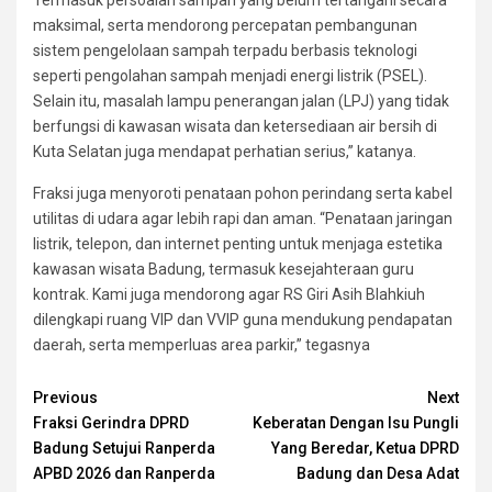
maksimal, serta mendorong percepatan pembangunan
sistem pengelolaan sampah terpadu berbasis teknologi
seperti pengolahan sampah menjadi energi listrik (PSEL).
Selain itu, masalah lampu penerangan jalan (LPJ) yang tidak
berfungsi di kawasan wisata dan ketersediaan air bersih di
Kuta Selatan juga mendapat perhatian serius,” katanya.
Fraksi juga menyoroti penataan pohon perindang serta kabel
utilitas di udara agar lebih rapi dan aman. “Penataan jaringan
listrik, telepon, dan internet penting untuk menjaga estetika
kawasan wisata Badung, termasuk kesejahteraan guru
kontrak. Kami juga mendorong agar RS Giri Asih Blahkiuh
dilengkapi ruang VIP dan VVIP guna mendukung pendapatan
daerah, serta memperluas area parkir,” tegasnya
Continue
Previous
Next
Fraksi Gerindra DPRD
Keberatan Dengan Isu Pungli
Reading
Badung Setujui Ranperda
Yang Beredar, Ketua DPRD
APBD 2026 dan Ranperda
Badung dan Desa Adat