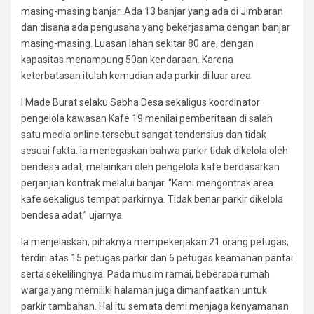
masing-masing banjar. Ada 13 banjar yang ada di Jimbaran
dan disana ada pengusaha yang bekerjasama dengan banjar
masing-masing. Luasan lahan sekitar 80 are, dengan
kapasitas menampung 50an kendaraan. Karena
keterbatasan itulah kemudian ada parkir di luar area.
I Made Burat selaku Sabha Desa sekaligus koordinator
pengelola kawasan Kafe 19 menilai pemberitaan di salah
satu media online tersebut sangat tendensius dan tidak
sesuai fakta. Ia menegaskan bahwa parkir tidak dikelola oleh
bendesa adat, melainkan oleh pengelola kafe berdasarkan
perjanjian kontrak melalui banjar. “Kami mengontrak area
kafe sekaligus tempat parkirnya. Tidak benar parkir dikelola
bendesa adat,” ujarnya.
Ia menjelaskan, pihaknya mempekerjakan 21 orang petugas,
terdiri atas 15 petugas parkir dan 6 petugas keamanan pantai
serta sekelilingnya. Pada musim ramai, beberapa rumah
warga yang memiliki halaman juga dimanfaatkan untuk
parkir tambahan. Hal itu semata demi menjaga kenyamanan