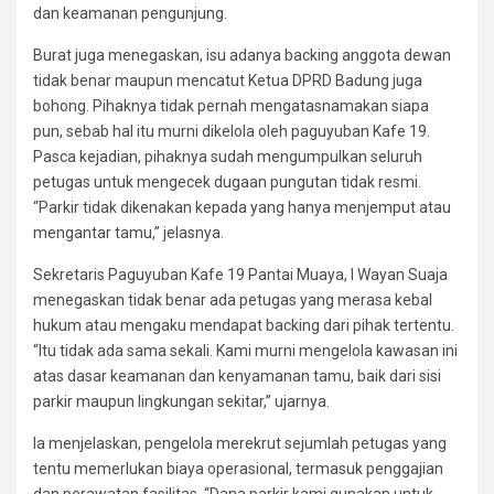
dan keamanan pengunjung.
Burat juga menegaskan, isu adanya backing anggota dewan
tidak benar maupun mencatut Ketua DPRD Badung juga
bohong. Pihaknya tidak pernah mengatasnamakan siapa
pun, sebab hal itu murni dikelola oleh paguyuban Kafe 19.
Pasca kejadian, pihaknya sudah mengumpulkan seluruh
petugas untuk mengecek dugaan pungutan tidak resmi.
“Parkir tidak dikenakan kepada yang hanya menjemput atau
mengantar tamu,” jelasnya.
Sekretaris Paguyuban Kafe 19 Pantai Muaya, I Wayan Suaja
menegaskan tidak benar ada petugas yang merasa kebal
hukum atau mengaku mendapat backing dari pihak tertentu.
“Itu tidak ada sama sekali. Kami murni mengelola kawasan ini
atas dasar keamanan dan kenyamanan tamu, baik dari sisi
parkir maupun lingkungan sekitar,” ujarnya.
Ia menjelaskan, pengelola merekrut sejumlah petugas yang
tentu memerlukan biaya operasional, termasuk penggajian
dan perawatan fasilitas. “Dana parkir kami gunakan untuk