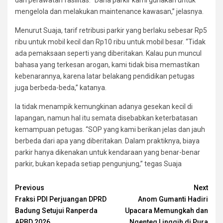
mengelola dan melakukan maintenance kawasan,” jelasnya.
Menurut Suaja, tarif retribusi parkir yang berlaku sebesar Rp5
ribu untuk mobil kecil dan Rp10 ribu untuk mobil besar. “Tidak
ada pemaksaan seperti yang diberitakan. Kalau pun muncul
bahasa yang terkesan arogan, kami tidak bisa memastikan
kebenarannya, karena latar belakang pendidikan petugas
juga berbeda-beda,” katanya.
Ia tidak menampik kemungkinan adanya gesekan kecil di
lapangan, namun hal itu semata disebabkan keterbatasan
kemampuan petugas. “SOP yang kami berikan jelas dan jauh
berbeda dari apa yang diberitakan. Dalam praktiknya, biaya
parkir hanya dikenakan untuk kendaraan yang benar-benar
parkir, bukan kepada setiap pengunjung,” tegas Suaja
Continue
Previous
Next
Fraksi PDI Perjuangan DPRD
Anom Gumanti Hadiri
Reading
Badung Setujui Ranperda
Upacara Memungkah dan
APBD 2026
Ngenteg Linggih di Pura