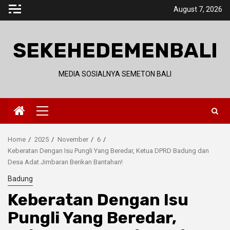
Skip
August 7, 2026
to
content
SEKEHEDEMENBALI
MEDIA SOSIALNYA SEMETON BALI
Primary
Menu
Home
2025
November
6
Keberatan Dengan Isu Pungli Yang Beredar, Ketua DPRD Badung dan
Desa Adat Jimbaran Berikan Bantahan!
Badung
Keberatan Dengan Isu
Pungli Yang Beredar,