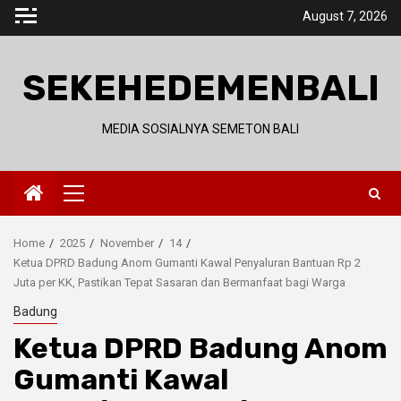
Skip
August 7, 2026
to
content
SEKEHEDEMENBALI
MEDIA SOSIALNYA SEMETON BALI
Primary
Menu
Home
2025
November
14
Ketua DPRD Badung Anom Gumanti Kawal Penyaluran Bantuan Rp 2
Juta per KK, Pastikan Tepat Sasaran dan Bermanfaat bagi Warga
Badung
Ketua DPRD Badung Anom
Gumanti Kawal