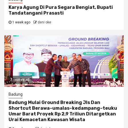
Karya Agung Di Pura Segara Bengiat, Bupati
Tandatangani Prasasti
1 week ago
deni oke
3 min read
Badung
Badung Mulai Ground Breaking Jls Dan
Shortcut Berawa–umalas–kedampang–teuku
Umar Barat Proyek Rp 2,9 Triliun Ditargetkan
Urai Kemacetan Kawasan Wisata