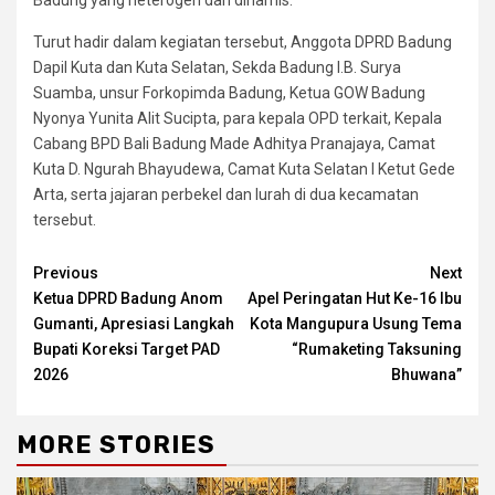
Turut hadir dalam kegiatan tersebut, Anggota DPRD Badung
Dapil Kuta dan Kuta Selatan, Sekda Badung I.B. Surya
Suamba, unsur Forkopimda Badung, Ketua GOW Badung
Nyonya Yunita Alit Sucipta, para kepala OPD terkait, Kepala
Cabang BPD Bali Badung Made Adhitya Pranajaya, Camat
Kuta D. Ngurah Bhayudewa, Camat Kuta Selatan I Ketut Gede
Arta, serta jajaran perbekel dan lurah di dua kecamatan
tersebut.
Continue
Previous
Next
Ketua DPRD Badung Anom
Apel Peringatan Hut Ke-16 Ibu
Reading
Gumanti, Apresiasi Langkah
Kota Mangupura Usung Tema
Bupati Koreksi Target PAD
“Rumaketing Taksuning
2026
Bhuwana”
MORE STORIES