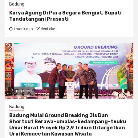
Badung
Karya Agung Di Pura Segara Bengiat, Bupati
Tandatangani Prasasti
1 week ago
deni oke
3 min read
Badung
Badung Mulai Ground Breaking Jls Dan
Shortcut Berawa–umalas–kedampang–teuku
Umar Barat Proyek Rp 2,9 Triliun Ditargetkan
Urai Kemacetan Kawasan Wisata