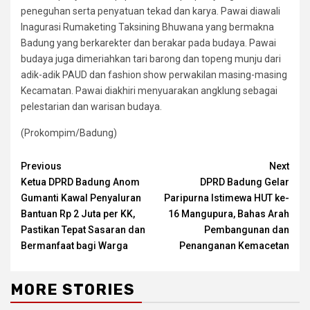
peneguhan serta penyatuan tekad dan karya. Pawai diawali
Inagurasi Rumaketing Taksining Bhuwana yang bermakna
Badung yang berkarekter dan berakar pada budaya. Pawai
budaya juga dimeriahkan tari barong dan topeng munju dari
adik-adik PAUD dan fashion show perwakilan masing-masing
Kecamatan. Pawai diakhiri menyuarakan angklung sebagai
pelestarian dan warisan budaya.
(Prokompim/Badung)
Continue
Previous
Next
Ketua DPRD Badung Anom
DPRD Badung Gelar
Reading
Gumanti Kawal Penyaluran
Paripurna Istimewa HUT ke-
Bantuan Rp 2 Juta per KK,
16 Mangupura, Bahas Arah
Pastikan Tepat Sasaran dan
Pembangunan dan
Bermanfaat bagi Warga
Penanganan Kemacetan
MORE STORIES