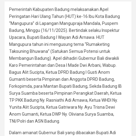
Pemerintah Kabupaten Badung melaksanakan Apel
Peringatan Hari Ulang Tahun (HUT) ke-16 Ibu Kota Badung
“Mangupura” di Lapangan Mangupraja Mandala, Puspem
Badung, Minggu (16/11/2025). Bertindak selaku Inspektur
Upacara, Bupati Badung I Wayan Adi Arnawa. HUT
Mangupura tahun ini mengusung tema “Rumaketing
Taksuning Bhuwana” (Satukan Semua Potensi untuk
Membangun Badung). Apel diihadiri Gubernur Bali diwakili
Karo Pemerintahan dan Desa I Made Dwi Arbani, Wabup.
Bagus Alit Sucipta, Ketua DPRD Badung I Gusti Anom
Gumanti beserta Pimpinan dan Anggota DPRD Badung,
Forkopimda, para Mantan Bupati Badung, Sekda Badung IB
Surya Suamba beserta Pimpinan Perangkat Daerah, Ketua
TP PKK Badung Ny. Rasniathi Adi Arnawa, Ketua WHDI Ny.
Yunita Alit Sucipta, Ketua Gatriwara Ny. Ayu Trisna Dewi
Anom Gumanti, Ketua DWP Ny. Oliviana Surya Suamba,
TNI/Polri dan ASN Badung.
Dalam amanat Gubernur Bali yang dibacakan Bupati Adi