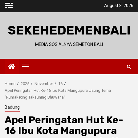
Skip
August 8, 2026
to
content
SEKEHEDEMENBALI
MEDIA SOSIALNYA SEMETON BALI
Primary
Menu
Home
2025
November
16
Apel Peringatan Hut Ke-16 Ibu Kota Mangupura Usung Tema
“Rumaketing Taksuning Bhuwana”
Badung
Apel Peringatan Hut Ke-
16 Ibu Kota Mangupura