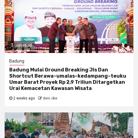
3 min read
Badung
Badung Mulai Ground Breaking Jls Dan
Shortcut Berawa–umalas–kedampang–teuku
Umar Barat Proyek Rp 2,9 Triliun Ditargetkan
Urai Kemacetan Kawasan Wisata
2 weeks ago
deni oke