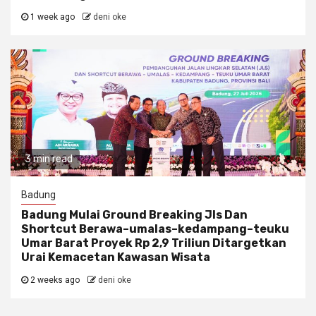
1 week ago
deni oke
3 min read
Badung
Badung Mulai Ground Breaking Jls Dan
Shortcut Berawa–umalas–kedampang–teuku
Umar Barat Proyek Rp 2,9 Triliun Ditargetkan
Urai Kemacetan Kawasan Wisata
2 weeks ago
deni oke