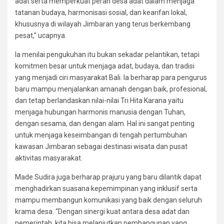
adat serta memperkuat peran desa adat dalam menjaga
tatanan budaya, harmonisasi sosial, dan kearifan lokal,
khususnya di wilayah Jimbaran yang terus berkembang
pesat,” ucapnya.
Ia menilai pengukuhan itu bukan sekadar pelantikan, tetapi
komitmen besar untuk menjaga adat, budaya, dan tradisi
yang menjadi ciri masyarakat Bali. Ia berharap para pengurus
baru mampu menjalankan amanah dengan baik, profesional,
dan tetap berlandaskan nilai-nilai Tri Hita Karana yaitu
menjaga hubungan harmonis manusia dengan Tuhan,
dengan sesama, dan dengan alam. Hal ini sangat penting
untuk menjaga keseimbangan di tengah pertumbuhan
kawasan Jimbaran sebagai destinasi wisata dan pusat
aktivitas masyarakat.
Made Sudira juga berharap prajuru yang baru dilantik dapat
menghadirkan suasana kepemimpinan yang inklusif serta
mampu membangun komunikasi yang baik dengan seluruh
krama desa. “Dengan sinergi kuat antara desa adat dan
pemerintah, kita bisa melanjutkan pembangunan yang