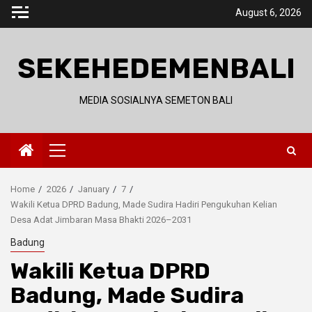
Skip
August 6, 2026
to
content
SEKEHEDEMENBALI
MEDIA SOSIALNYA SEMETON BALI
Primary
Menu
Home
2026
January
7
Wakili Ketua DPRD Badung, Made Sudira Hadiri Pengukuhan Kelian
Desa Adat Jimbaran Masa Bhakti 2026–2031
Badung
Wakili Ketua DPRD
Badung, Made Sudira