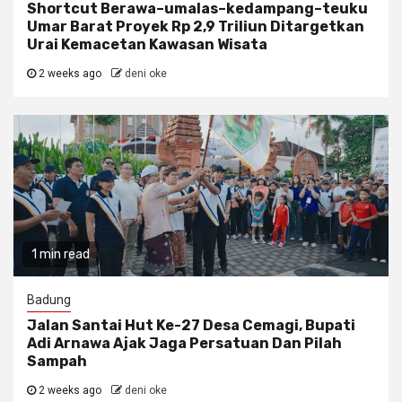
Shortcut Berawa–umalas–kedampang–teuku
Umar Barat Proyek Rp 2,9 Triliun Ditargetkan
Urai Kemacetan Kawasan Wisata
2 weeks ago
deni oke
1 min read
Badung
Jalan Santai Hut Ke-27 Desa Cemagi, Bupati
Adi Arnawa Ajak Jaga Persatuan Dan Pilah
Sampah
2 weeks ago
deni oke