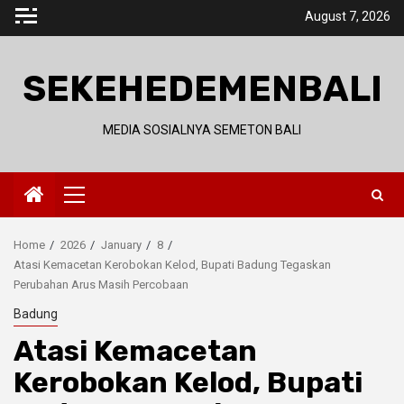
Skip
August 7, 2026
to
content
SEKEHEDEMENBALI
MEDIA SOSIALNYA SEMETON BALI
Primary
Menu
Home
2026
January
8
Atasi Kemacetan Kerobokan Kelod, Bupati Badung Tegaskan
Perubahan Arus Masih Percobaan
Badung
Atasi Kemacetan
Kerobokan Kelod, Bupati