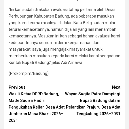
“Ini kan sudah dilakukan evaluasi tahap pertama oleh Dinas
Perhubungan Kabupaten Badung, ada beberapa masukan
yang kami terima misalnya di Jalan Batu Belig sudah mulai
terurai kemacetannya, namun di jalan yang lain menambah
kemacetannya. Masukan ini kan sebagai bahan evaluasi kami
kedepan. Intinya semua ini demi kenyamanan dari
masyarakat, saya juga mengajak masyarakat untuk
memberikan masukan kepada kami melalui kanal pengaduan
Kontak Bupati Badung,” jelas Adi Arnawa.
(Prokompim/Badung)
Continue
Previous
Next
Wakili Ketua DPRD Badung,
Wayan Sugita Putra Dampingi
Reading
Made Sudira Hadiri
Bupati Badung dalam
Pengukuhan Kelian Desa Adat
Pelantikan Prajuru Desa Adat
Jimbaran Masa Bhakti 2026–
Tengkulung 2026–2031
2031