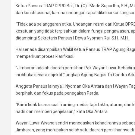
Ketua Pansus TRAP DPRD Bali, Dr. (C) I Made Supartha, S.H., 
dan konstitusional, karena undangan rapat dikeluarkan langsun
“Tidak ada pelanggaran etika. Undangan resmi dari Ketua DPRD
kesatuan yang tidak terpisahkan dalam fungsi pengawasan, ap
didampingi Sekretaris Pansus I Dewa Nyoman Rai, S.H., M.H.
Hal senada disampaikan Wakil Ketua Pansus TRAP Agung Bagus
memperkuat proses klarifikasi.
“Jimbaran adalah daerah pemilihan Pak Wayan Luwir. Kehadira
ini dibuka secara objektif,” ungkap Agung Bagus Tri Candra Ark
Anggota Pansus lainnya, I Nyoman Oka Antara dan I Wayan Ta
berpihak, dan fokus pada penegakan Perda.
“Kami tidak bicara soal framing media, tapi fakta, aturan, d
hadir dan memberi penjelasan,” kata Oka Antara.
Wayan Luwir Wiyana sendiri menegaskan kehadirannya sebagai
Jimbaran, yang merupakan salah satu daerah pemilihannya d