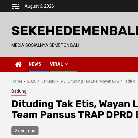
Skip
August 6, 2026
to
content
SEKEHEDEMENBAL
MEDIA SOSIALNYA SEMETON BALI
NEWS
VIRAL
Home
2026
January
9
Dituding Tak Etis, Wayan Luwir Hadir 
Badung
Dituding Tak Etis, Wayan 
Team Pansus TRAP DPRD B
2 min read