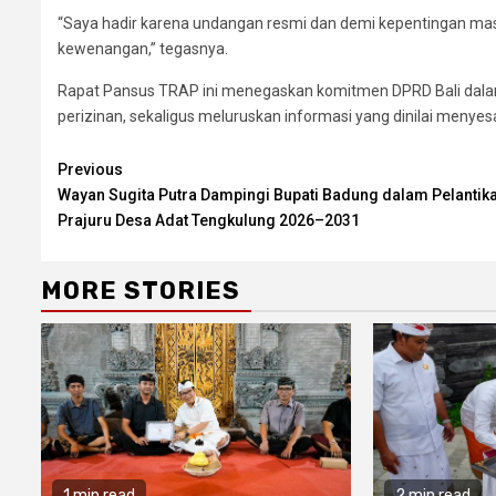
“Saya hadir karena undangan resmi dan demi kepentingan mas
kewenangan,” tegasnya.
Rapat Pansus TRAP ini menegaskan komitmen DPRD Bali dalam
perizinan, sekaligus meluruskan informasi yang dinilai menyesa
Continue
Previous
Wayan Sugita Putra Dampingi Bupati Badung dalam Pelantik
Reading
Prajuru Desa Adat Tengkulung 2026–2031
MORE STORIES
1 min read
2 min read