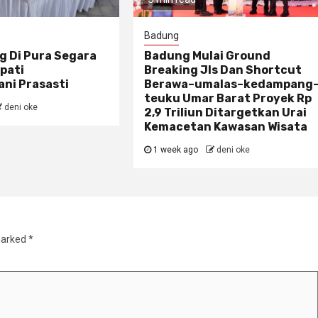
Badung
g Di Pura Segara
Badung Mulai Ground
pati
Breaking Jls Dan Shortcut
ni Prasasti
Berawa–umalas–kedampang
teuku Umar Barat Proyek Rp
deni oke
2,9 Triliun Ditargetkan Urai
Kemacetan Kawasan Wisata
1 week ago
deni oke
marked
*