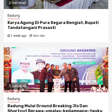
2 min read
Badung
Karya Agung Di Pura Segara Bengiat, Bupati
Tandatangani Prasasti
1 week ago
deni oke
3 min read
Badung
Badung Mulai Ground Breaking Jls Dan
Shortcut Berawa–umalas–kedampang–teuku