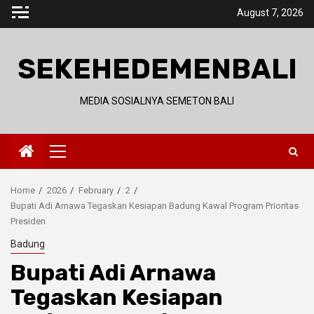
Skip
August 7, 2026
to
content
SEKEHEDEMENBALI
MEDIA SOSIALNYA SEMETON BALI
Primary
Menu
Home
2026
February
2
Bupati Adi Arnawa Tegaskan Kesiapan Badung Kawal Program Prioritas
Presiden
Badung
Bupati Adi Arnawa
Tegaskan Kesiapan