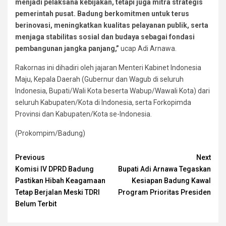
menjadi pelaksana kebijakan, tetapi juga mitra strategis
pemerintah pusat. Badung berkomitmen untuk terus
berinovasi, meningkatkan kualitas pelayanan publik, serta
menjaga stabilitas sosial dan budaya sebagai fondasi
pembangunan jangka panjang,”
ucap Adi Arnawa.
Rakornas ini dihadiri oleh jajaran Menteri Kabinet Indonesia
Maju, Kepala Daerah (Gubernur dan Wagub di seluruh
Indonesia, Bupati/Wali Kota beserta Wabup/Wawali Kota) dari
seluruh Kabupaten/Kota di Indonesia, serta Forkopimda
Provinsi dan Kabupaten/Kota se-Indonesia.
(Prokompim/Badung)
Continue
Previous
Next
Komisi IV DPRD Badung
Bupati Adi Arnawa Tegaskan
Reading
Pastikan Hibah Keagamaan
Kesiapan Badung Kawal
Tetap Berjalan Meski TDRI
Program Prioritas Presiden
Belum Terbit